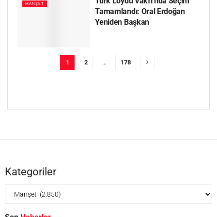
Türk Loydu Vakfı’nda Seçim
MANŞET
Tamamlandı: Oral Erdoğan
Yeniden Başkan
1
2
…
178
Kategoriler