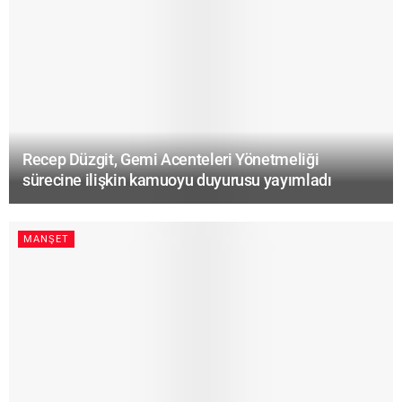
Recep Düzgit, Gemi Acenteleri Yönetmeliği
sürecine ilişkin kamuoyu duyurusu yayımladı
MANŞET