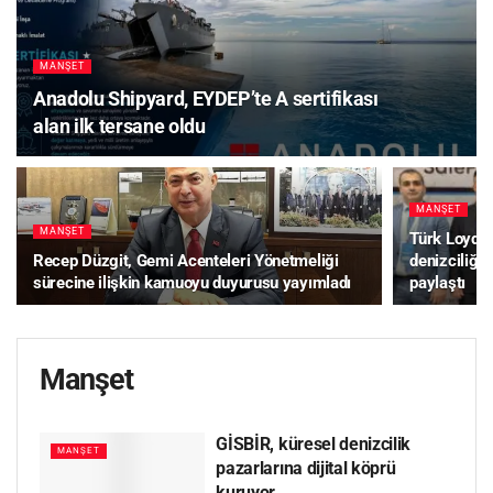
MANŞET
Anadolu Shipyard, EYDEP’te A sertifikası
alan ilk tersane oldu
MANŞET
MANŞET
Türk Loydu
Recep Düzgit, Gemi Acenteleri Yönetmeliği
denizciliği
sürecine ilişkin kamuoyu duyurusu yayımladı
paylaştı
Manşet
GİSBİR, küresel denizcilik
MANŞET
pazarlarına dijital köprü
kuruyor