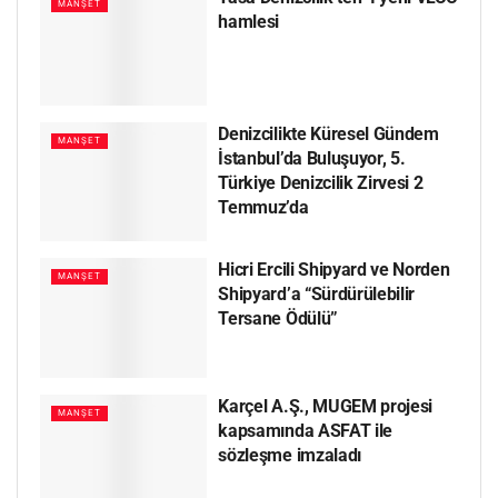
MANŞET
hamlesi
Denizcilikte Küresel Gündem
MANŞET
İstanbul’da Buluşuyor, 5.
Türkiye Denizcilik Zirvesi 2
Temmuz’da
Hicri Ercili Shipyard ve Norden
MANŞET
Shipyard’a “Sürdürülebilir
Tersane Ödülü”
Karçel A.Ş., MUGEM projesi
MANŞET
kapsamında ASFAT ile
sözleşme imzaladı