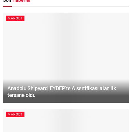
Son
Haberler
MANŞET
Anadolu Shipyard, EYDEP’te A sertifikası alan ilk
tersane oldu
MANŞET