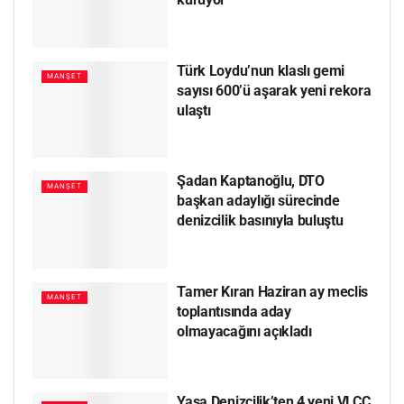
Türk Loydu’nun klaslı gemi
MANŞET
sayısı 600’ü aşarak yeni rekora
ulaştı
Şadan Kaptanoğlu, DTO
MANŞET
başkan adaylığı sürecinde
denizcilik basınıyla buluştu
Tamer Kıran Haziran ay meclis
MANŞET
toplantısında aday
olmayacağını açıkladı
Yasa Denizcilik’ten 4 yeni VLCC