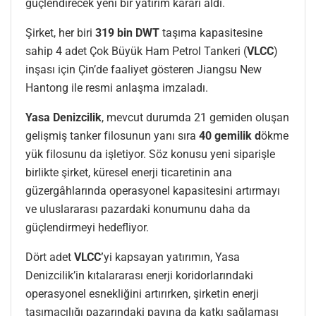
güçlendirecek yeni bir yatırım kararı aldı.
Şirket, her biri
319 bin DWT
taşıma kapasitesine
sahip 4 adet Çok Büyük Ham Petrol Tankeri (
VLCC
)
inşası için Çin’de faaliyet gösteren Jiangsu New
Hantong ile resmi anlaşma imzaladı.
Yasa Denizcilik
, mevcut durumda 21 gemiden oluşan
gelişmiş tanker filosunun yanı sıra
40 gemilik d
ökme
yük filosunu da işletiyor. Söz konusu yeni siparişle
birlikte şirket, küresel enerji ticaretinin ana
güzergâhlarında operasyonel kapasitesini artırmayı
ve uluslararası pazardaki konumunu daha da
güçlendirmeyi hedefliyor.
Dört adet
VLCC’
yi kapsayan yatırımın, Yasa
Denizcilik’in kıtalararası enerji koridorlarındaki
operasyonel esnekliğini artırırken, şirketin enerji
taşımacılığı pazarındaki payına da katkı sağlaması