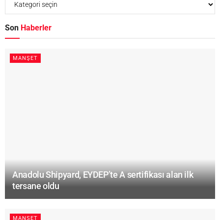
Son
Haberler
MANŞET
Anadolu Shipyard, EYDEP’te A sertifikası alan ilk
tersane oldu
MANŞET