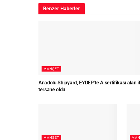
Benzer
Haberler
MANŞET
Anadolu Shipyard, EYDEP’te A sertifikası alan i
tersane oldu
MANŞET
MAN