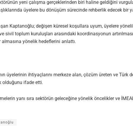
örünün yeni çalışma gerçeklerinden biri haline geldiğini vurgu
 başlıklarında üyelere bu dönüşüm sürecinde rehberlik edecek bir 
şan Kaptanoğlu; değişen küresel koşullara uyum, üyelere yönelik 
ve sivil toplum kuruluşları arasındaki koordinasyonun artırılmas
 almasına yönelik hedeflerini anlattı.
üyelerinin ihtiyaçlarını merkeze alan, çözüm üreten ve Türk de
 olduğunu ifade etti.
irmelerin yanı sıra sektörün geleceğine yönelik öncelikler ve İM
tanoğlu