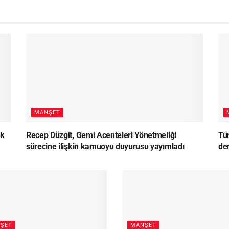
MANŞET
lk
Recep Düzgit, Gemi Acenteleri Yönetmeliği
Tü
sürecine ilişkin kamuoyu duyurusu yayımladı
den
ŞET
MANŞET