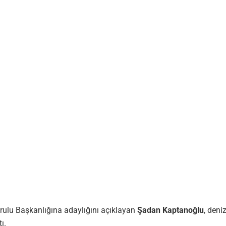
ulu Başkanlığına adaylığını açıklayan
Şadan Kaptanoğlu
, deni
ı.