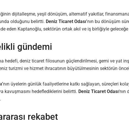
nin dijitalleşme, yeşil dönüşüm, alternatif yakıtlar, finansmana
unda olduğunu belirtti.
Deniz Ticaret Odası’
nın bu dönüşüm sürec
fade eden Kaptanoğlu, sektörün ortak akıl ve iş birliğiyle gelece
elikli gündemi
a hedefi, deniz ticaret filosunun güçlendirilmesi, gemi ve yat inş
eniz turizmi ve hizmet ihracatının büyütülmesinin sektörün önceli
ı’
nın üyelerin günlük faaliyetlerine katkı sağlayan, süreçleri ko
 kavuşmasını hedeflediklerini belirtti.
Deniz Ticaret Odası
‘nın 
.
ararası rekabet