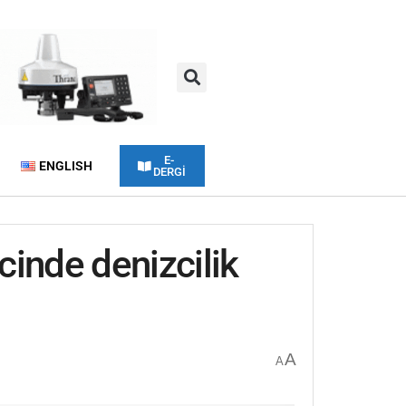
E-
ENGLISH
DERGİ
inde denizcilik
A
A