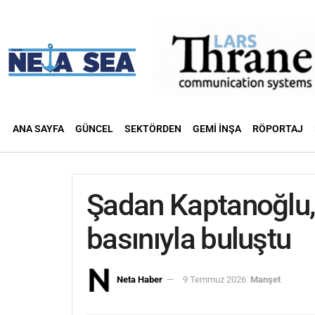
ANA SAYFA
GÜNCEL
SEKTÖRDEN
GEMI İNŞA
RÖPORTAJ
Şadan Kaptanoğlu, 
basınıyla buluştu
Neta Haber
9 Temmuz 2026
Manşet