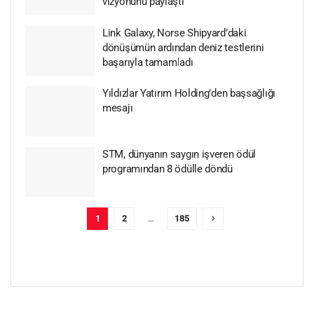
vizyonunu paylaştı
Link Galaxy, Norse Shipyard’daki
dönüşümün ardından deniz testlerini
başarıyla tamamladı
Yıldızlar Yatırım Holding’den başsağlığı
mesajı
STM, dünyanın saygın işveren ödül
programından 8 ödülle döndü
1
2
…
185