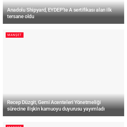
Anadolu Shipyard, EYDEP’te A sertifikası alan ilk
tersane oldu
MANŞET
Recep Düzgit, Gemi Acenteleri Yönetmeliği
sürecine ilişkin kamuoyu duyurusu yayımladı