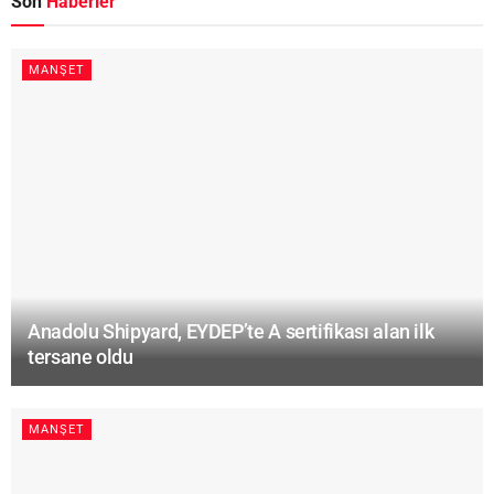
Son
Haberler
MANŞET
Anadolu Shipyard, EYDEP’te A sertifikası alan ilk
tersane oldu
MANŞET