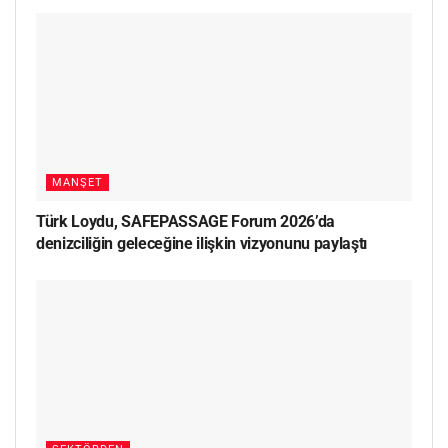
MANŞET
Türk Loydu, SAFEPASSAGE Forum 2026’da
denizciliğin geleceğine ilişkin vizyonunu paylaştı