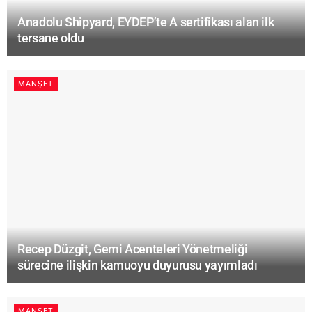
Anadolu Shipyard, EYDEP’te A sertifikası alan ilk
tersane oldu
MANŞET
Recep Düzgit, Gemi Acenteleri Yönetmeliği
sürecine ilişkin kamuoyu duyurusu yayımladı
MANŞET