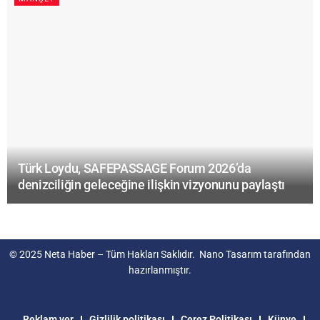
Türk Loydu, SAFEPASSAGE Forum 2026’da
denizciliğin geleceğine ilişkin vizyonunu paylaştı
© 2025
Neta Haber
– Tüm Hakları Saklıdır.
Nano Tasarım
tarafından
hazırlanmıştır.
Reklam ver
Gizlilik politikası
Çerez Politikası
Künye