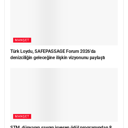
MANŞET
Türk Loydu, SAFEPASSAGE Forum 2026’da
denizciliğin geleceğine ilişkin vizyonunu paylaştı
MANŞET
STM, dünyanın saygın işveren ödül programından 8