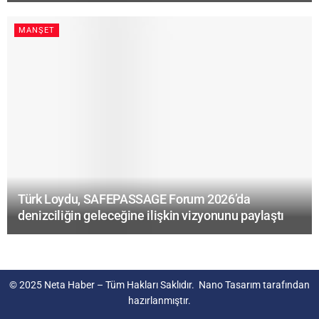
MANŞET
Türk Loydu, SAFEPASSAGE Forum 2026’da
denizciliğin geleceğine ilişkin vizyonunu paylaştı
© 2025
Neta Haber
– Tüm Hakları Saklıdır.
Nano Tasarım
tarafından
hazırlanmıştır.