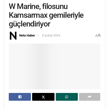
W Marine, filosunu
Kamsarmax gemileriyle
güçlendiriyor
A
Neta Haber
8 Şubat 2024
A