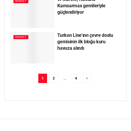
MANŞET
Kamsarmax gemileriyle
güçlendiriyor
Turkon Line’ınn çevre dostu
MANŞET
gemisinin ilk bloğu kuru
havuza alındı
1
2
…
4