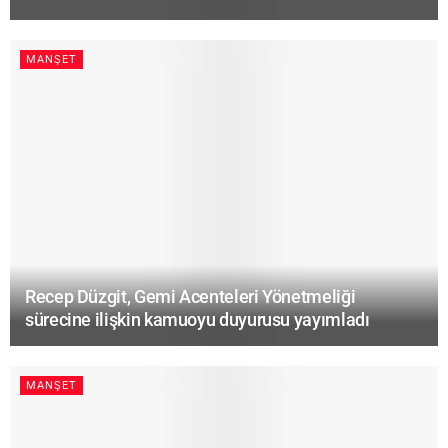
MANŞET
Recep Düzgit, Gemi Acenteleri Yönetmeliği
sürecine ilişkin kamuoyu duyurusu yayımladı
MANŞET