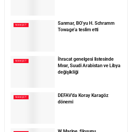
Sanmar, BO’yu H. Schramm
MANŞET
Towage’a teslim etti
İhracat genelgesi listesinde
MANŞET
Mısır, Suudi Arabistan ve Libya
değişikliği
DEFAV’da Koray Karagöz
MANŞET
dönemi
W Marine, filosunu