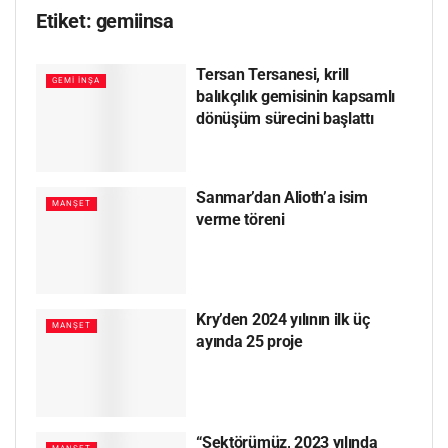
Etiket:
gemiinsa
Tersan Tersanesi, krill
GEMI İNŞA
balıkçılık gemisinin kapsamlı
dönüşüm sürecini başlattı
Sanmar’dan Alioth’a isim
MANŞET
verme töreni
Kry’den 2024 yılının ilk üç
MANŞET
ayında 25 proje
“Sektörümüz, 2023 yılında