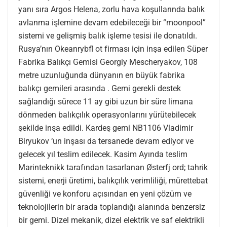
yanı sıra Argos Helena, zorlu hava koşullarında balık
avlanma işlemine devam edebileceği bir “moonpool”
sistemi ve gelişmiş balık işleme tesisi ile donatıldı.
Rusya’nın Okeanrybfl ot firması için inşa edilen Süper
Fabrika Balıkçı Gemisi Georgiy Mescheryakov, 108
metre uzunluğunda dünyanın en büyük fabrika
balıkçı gemileri arasında . Gemi gerekli destek
sağlandığı sürece 11 ay gibi uzun bir süre limana
dönmeden balıkçılık operasyonlarını yürütebilecek
şekilde inşa edildi. Kardeş gemi NB1106 Vladimir
Biryukov ‘un inşası da tersanede devam ediyor ve
gelecek yıl teslim edilecek. Kasim Ayında teslim
Marinteknikk tarafından tasarlanan Østerfj ord; tahrik
sistemi, enerji üretimi, balıkçılık verimliliği, mürettebat
güvenliği ve konforu açısından en yeni çözüm ve
teknolojilerin bir arada toplandığı alanında benzersiz
bir gemi. Dizel mekanik, dizel elektrik ve saf elektrikli