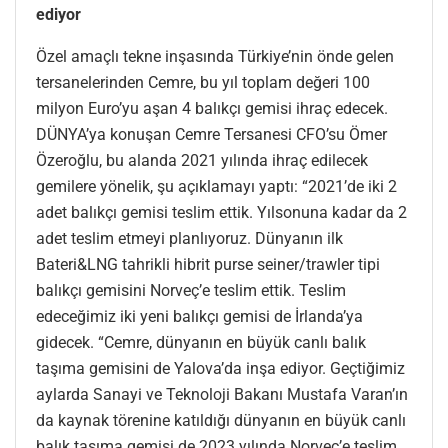
ediyor
Özel amaçlı tekne inşasında Türkiye’nin önde gelen
tersanelerinden Cemre, bu yıl toplam değeri 100
milyon Euro’yu aşan 4 balıkçı gemisi ihraç edecek.
DÜNYA’ya konuşan Cemre Tersanesi CFO’su Ömer
Özeroğlu, bu alanda 2021 yılında ihraç edilecek
gemilere yönelik, şu açıklamayı yaptı: “2021’de iki 2
adet balıkçı gemisi teslim ettik. Yılsonuna kadar da 2
adet teslim etmeyi planlıyoruz. Dünyanın ilk
Bateri&LNG tahrikli hibrit purse seiner/trawler tipi
balıkçı gemisini Norveç’e teslim ettik. Teslim
edeceğimiz iki yeni balıkçı gemisi de İrlanda’ya
gidecek. “Cemre, dünyanın en büyük canlı balık
taşıma gemisini de Yalova’da inşa ediyor. Geçtiğimiz
aylarda Sanayi ve Teknoloji Bakanı Mustafa Varan’ın
da kaynak törenine katıldığı dünyanın en büyük canlı
balık taşıma gemisi de 2023 yılında Norveç’e teslim