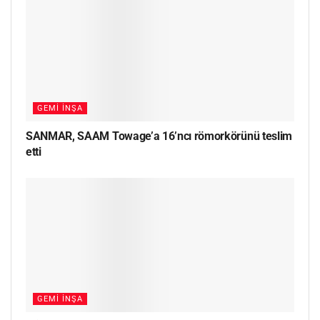
GEMI İNŞA
SANMAR, SAAM Towage’a 16’ncı römorkörünü teslim
etti
GEMI İNŞA