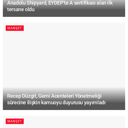
Anadolu Shipyard, EYDEP’te A sertifikası alan ilk
tersane oldu
MANŞET
Recep Düzgit, Gemi Acenteleri Yönetmeliği
sürecine ilişkin kamuoyu duyurusu yayımladı
MANŞET