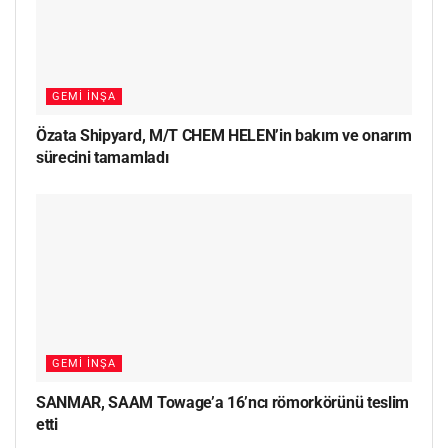
GEMI İNŞA
Özata Shipyard, M/T CHEM HELEN’in bakım ve onarım
sürecini tamamladı
GEMI İNŞA
SANMAR, SAAM Towage’a 16’ncı römorkörünü teslim
etti