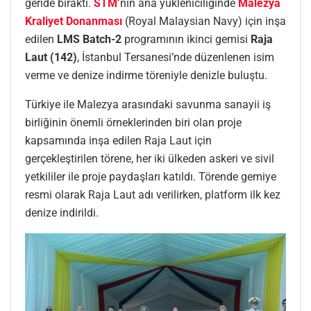
geride bıraktı.
STM’
nin ana yükleniciliğinde
Malezya
Kraliyet Donanması
(Royal Malaysian Navy) için inşa
edilen
LMS Batch-2
programının ikinci gemisi
Raja
Laut (142)
, İstanbul Tersanesi’nde düzenlenen isim
verme ve denize indirme töreniyle denizle buluştu.
Türkiye ile Malezya arasındaki savunma sanayii iş
birliğinin önemli örneklerinden biri olan proje
kapsamında inşa edilen Raja Laut için
gerçekleştirilen törene, her iki ülkeden askeri ve sivil
yetkililer ile proje paydaşları katıldı. Törende gemiye
resmi olarak Raja Laut adı verilirken, platform ilk kez
denize indirildi.