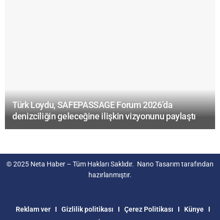
Türk Loydu, SAFEPASSAGE Forum 2026’da
denizciliğin geleceğine ilişkin vizyonunu paylaştı
© 2025
Neta Haber
– Tüm Hakları Saklıdır.
Nano Tasarım
tarafından
hazırlanmıştır.
Reklam ver
Gizlilik politikası
Çerez Politikası
Künye