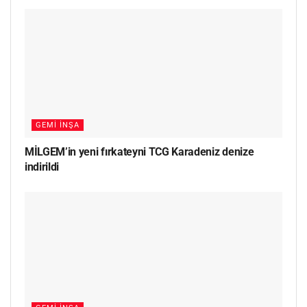
GEMI İNŞA
MİLGEM’in yeni fırkateyni TCG Karadeniz denize
indirildi