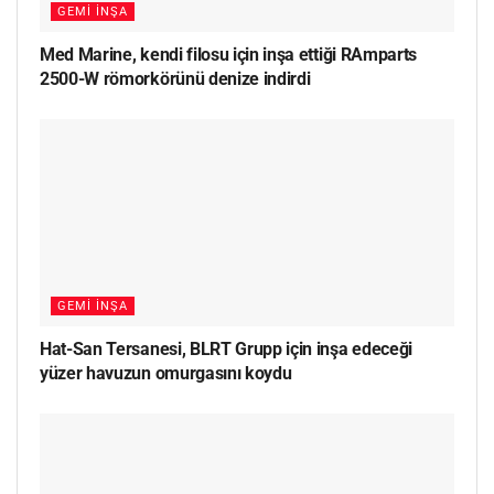
GEMI İNŞA
Med Marine, kendi filosu için inşa ettiği RAmparts
2500-W römorkörünü denize indirdi
GEMI İNŞA
Hat-San Tersanesi, BLRT Grupp için inşa edeceği
yüzer havuzun omurgasını koydu