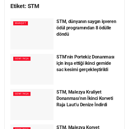
Etiket:
STM
STM, dünyanın saygın işveren
MANŞET
ödül programından 8 ödülle
döndü
STM’nin Portekiz Donanması
GEMI İNŞA
için inşa ettiği ikinci gemide
sac kesimi gerçekleştirildi
STM, Malezya Kraliyet
GEMI İNŞA
Donanması’nın İkinci Korveti
Raja Laut’u Denize İndirdi
STM, Malezya Korvet