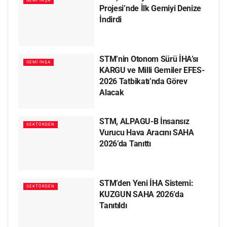
GEMI İNŞA
Projesi’nde İlk Gemiyi Denize
İndirdi
STM’nin Otonom Sürü İHA’sı
GEMI İNŞA
KARGU ve Milli Gemiler EFES-
2026 Tatbikatı’nda Görev
Alacak
STM, ALPAGU-B İnsansız
SEKTÖRDEN
Vurucu Hava Aracını SAHA
2026’da Tanıttı
STM’den Yeni İHA Sistemi:
SEKTÖRDEN
KUZGUN SAHA 2026’da
Tanıtıldı