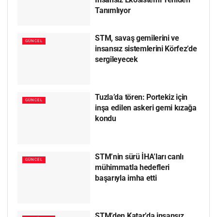
Tanımlıyor
STM, savaş gemilerini ve
GÜNCEL
insansız sistemlerini Körfez’de
sergileyecek
Tuzla’da tören: Portekiz için
GÜNCEL
inşa edilen askeri gemi kızağa
kondu
STM’nin sürü İHA’ları canlı
GÜNCEL
mühimmatla hedefleri
başarıyla imha etti
STM’den Katar’da insansız