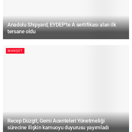
Anadolu Shipyard, EYDEP’te A sertifikası alan ilk
tersane oldu
MANŞET
Recep Düzgit, Gemi Acenteleri Yönetmeliği
sürecine ilişkin kamuoyu duyurusu yayımladı