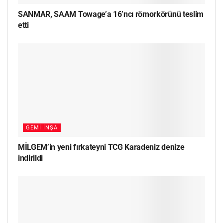
SANMAR, SAAM Towage’a 16’ncı römorkörünü teslim
etti
GEMI İNŞA
MİLGEM’in yeni fırkateyni TCG Karadeniz denize
indirildi