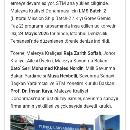
etmeye devam ediyor. STM ana yükleniciliğinde,
Malezya Kraliyet Donanması için
LMS Batch-2
(Littoral Mission Ship Batch-2 / Kıyı Görev Gemisi
Faz-2) programı kapsamında inşa edilen üç korvetin
ilki;
24 Mayıs 2026 t
arihinde, İstanbul Denizcilik
Tersanesi’nde düzenlenen törenle denize indirildi.
Törene; Malezya Kraliçesi
Raja Zarith Sofiah
, Johor
Kraliyet Ailesi Üyeleri, Malezya Savunma Bakanı
Dato’ Seri Mohamed Khaled Nordin
, Milli Savunma
Bakan Yardımcısı
Musa Heybetli
, Savunma Sanayii
Başkan Yardımcısı ve STM Yönetim Kurulu Başkanı
Prof. Dr. İhsan Kaya
, Malezya Kraliyet
Donanması’ndan üst düzey isimler, savunma sanayii
firmalarının yetkilileri ve çok sayıda davetli katıldı.