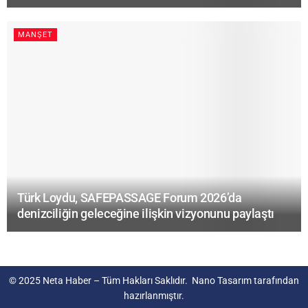
MANŞET
Türk Loydu, SAFEPASSAGE Forum 2026’da
denizciliğin geleceğine ilişkin vizyonunu paylaştı
© 2025
Neta Haber
– Tüm Hakları Saklıdır.
Nano Tasarım
tarafından
hazırlanmıştır.