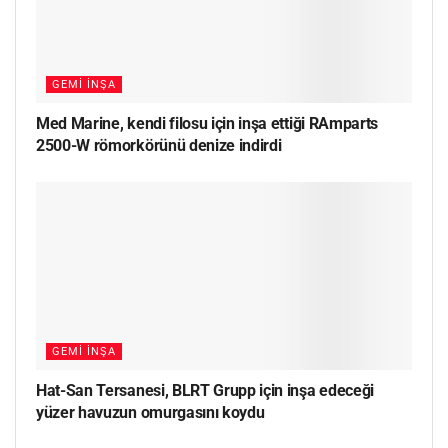
GEMI İNŞA
Med Marine, kendi filosu için inşa ettiği RAmparts
2500-W römorkörünü denize indirdi
GEMI İNŞA
Hat-San Tersanesi, BLRT Grupp için inşa edeceği
yüzer havuzun omurgasını koydu