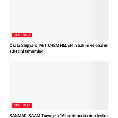
GEMI İNŞA
Özata Shipyard, M/T CHEM HELEN’in bakım ve onarım
sürecini tamamladı
GEMI İNŞA
SANMAR, SAAM Towage’a 16’ncı römorkörünü teslim