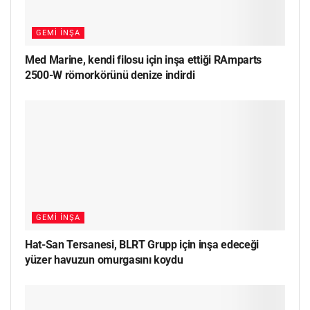
GEMI İNŞA
Med Marine, kendi filosu için inşa ettiği RAmparts
2500-W römorkörünü denize indirdi
GEMI İNŞA
Hat-San Tersanesi, BLRT Grupp için inşa edeceği
yüzer havuzun omurgasını koydu