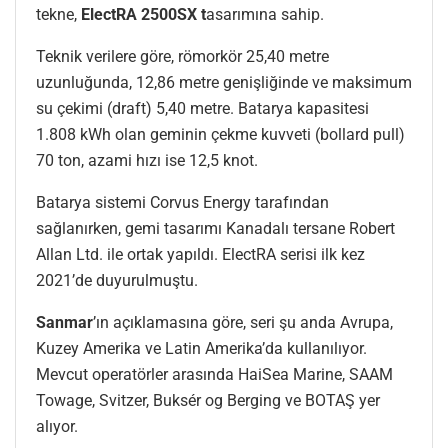
tekne,
ElectRA 2500SX t
asarımına sahip.
Teknik verilere göre, römorkör 25,40 metre
uzunluğunda, 12,86 metre genişliğinde ve maksimum
su çekimi (draft) 5,40 metre. Batarya kapasitesi
1.808 kWh olan geminin çekme kuvveti (bollard pull)
70 ton, azami hızı ise 12,5 knot.
Batarya sistemi Corvus Energy tarafından
sağlanırken, gemi tasarımı Kanadalı tersane Robert
Allan Ltd. ile ortak yapıldı. ElectRA serisi ilk kez
2021’de duyurulmuştu.
Sanmar
’ın açıklamasına göre, seri şu anda Avrupa,
Kuzey Amerika ve Latin Amerika’da kullanılıyor.
Mevcut operatörler arasında HaiSea Marine, SAAM
Towage, Svitzer, Buksér og Berging ve BOTAŞ yer
alıyor.