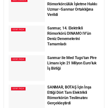
SEKTÖRDEN
Römorkörcülük İşletme Hakkı
Uzmar–Sanmar Ortaklığına
Verildi
Sanmar, 14. Elektrikli
GEMI İNŞA
Römorkörü DINAMO IV’ün
Deniz Denemelerini
Tamamladı
Sanmar ile Med Tugs’tan Pire
GEMI İNŞA
Limanı için 21 Milyon Euro’luk
İş Birliği
SANMAR, BOTAŞ İçin İnşa
GEMI İNŞA
Ettiği Dört Tam Elektrikli
Römorkörün Teslimatını
Gerçekleştirdi