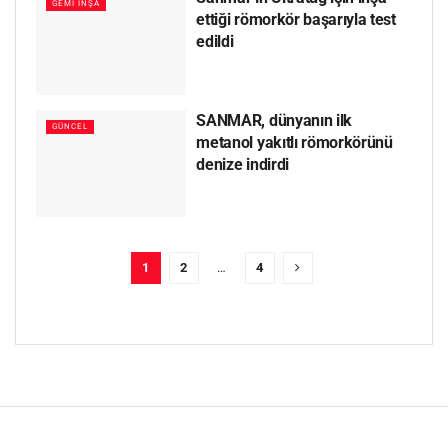
GEMI İNŞA
ettiği römorkör başarıyla test
edildi
SANMAR, dünyanın ilk
GÜNCEL
metanol yakıtlı römorkörünü
denize indirdi
1
2
…
4