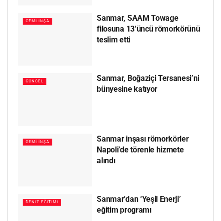
Sanmar, SAAM Towage
GEMI İNŞA
filosuna 13’üncü römorkörünü
teslim etti
Sanmar, Boğaziçi Tersanesi’ni
GÜNCEL
bünyesine katıyor
Sanmar inşası römorkörler
GEMI İNŞA
Napoli’de törenle hizmete
alındı
Sanmar’dan ‘Yeşil Enerji’
DENIZ EĞITIMI
eğitim programı