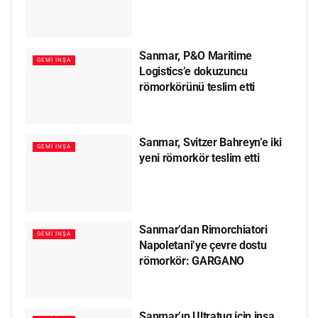
Sanmar, P&O Maritime
GEMI İNŞA
Logistics’e dokuzuncu
römorkörünü teslim etti
Sanmar, Svitzer Bahreyn’e iki
GEMI İNŞA
yeni römorkör teslim etti
Sanmar’dan Rimorchiatori
GEMI İNŞA
Napoletani’ye çevre dostu
römorkör: GARGANO
Sanmar’ın Ultratug için inşa