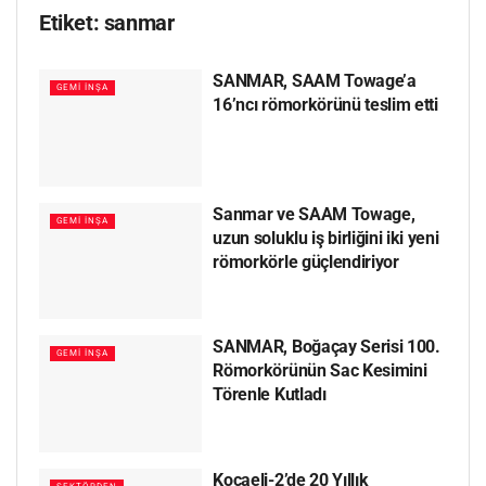
Etiket:
sanmar
SANMAR, SAAM Towage’a
GEMI İNŞA
16’ncı römorkörünü teslim etti
Sanmar ve SAAM Towage,
GEMI İNŞA
uzun soluklu iş birliğini iki yeni
römorkörle güçlendiriyor
SANMAR, Boğaçay Serisi 100.
GEMI İNŞA
Römorkörünün Sac Kesimini
Törenle Kutladı
Kocaeli-2’de 20 Yıllık