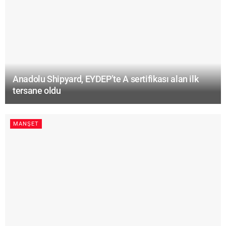
Anadolu Shipyard, EYDEP’te A sertifikası alan ilk
tersane oldu
MANŞET