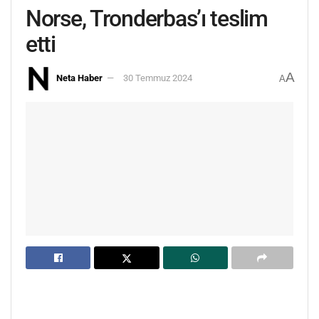
Norse, Tronderbas’ı teslim
etti
A
Neta Haber
30 Temmuz 2024
A