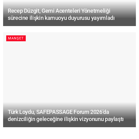
Recep Düzgit, Gemi Acenteleri Yönetmeliği
sürecine ilişkin kamuoyu duyurusu yayımladı
MANŞET
Türk Loydu, SAFEPASSAGE Forum 2026’da
denizciliğin geleceğine ilişkin vizyonunu paylaştı