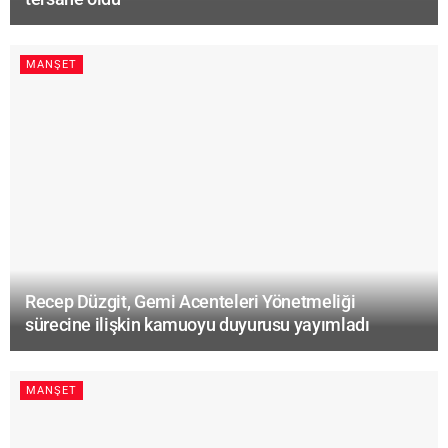
MANŞET
Recep Düzgit, Gemi Acenteleri Yönetmeliği
sürecine ilişkin kamuoyu duyurusu yayımladı
MANŞET