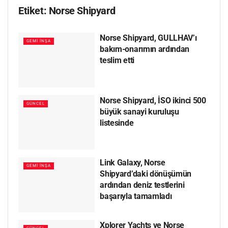
Etiket:
Norse Shipyard
Norse Shipyard, GULLHAV’ı
GEMI İNŞA
bakım-onarımın ardından
teslim etti
Norse Shipyard, İSO ikinci 500
GÜNCEL
büyük sanayi kuruluşu
listesinde
Link Galaxy, Norse
GEMI İNŞA
Shipyard’daki dönüşümün
ardından deniz testlerini
başarıyla tamamladı
Xplorer Yachts ve Norse