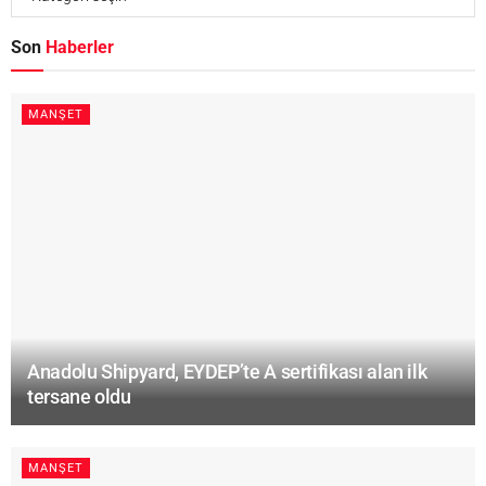
Son
Haberler
MANŞET
Anadolu Shipyard, EYDEP’te A sertifikası alan ilk
tersane oldu
MANŞET