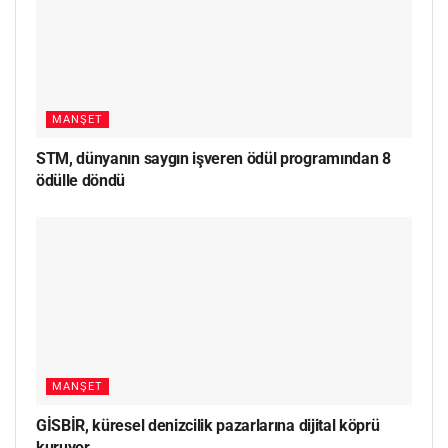
MANŞET
STM, dünyanın saygın işveren ödül programından 8
ödülle döndü
MANŞET
GİSBİR, küresel denizcilik pazarlarına dijital köprü
kuruyor