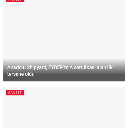
Anadolu Shipyard, EYDEP’te A sertifikası alan ilk
tersane oldu
MANŞET