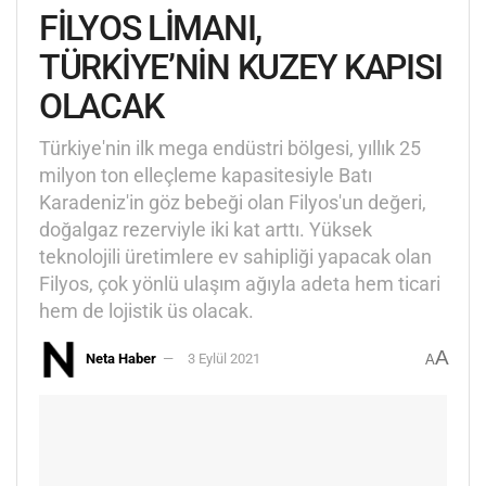
FİLYOS LİMANI,
TÜRKİYE’NİN KUZEY KAPISI
OLACAK
Türkiye'nin ilk mega endüstri bölgesi, yıllık 25
milyon ton elleçleme kapasitesiyle Batı
Karadeniz'in göz bebeği olan Filyos'un değeri,
doğalgaz rezerviyle iki kat arttı. Yüksek
teknolojili üretimlere ev sahipliği yapacak olan
Filyos, çok yönlü ulaşım ağıyla adeta hem ticari
hem de lojistik üs olacak.
A
Neta Haber
3 Eylül 2021
A