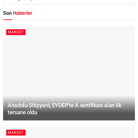
Son
Haberler
MANŞET
Anadolu Shipyard, EYDEP’te A sertifikası alan ilk
tersane oldu
MANŞET