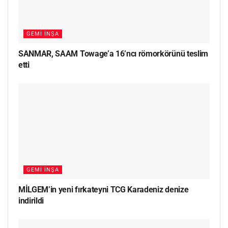
GEMI İNŞA
SANMAR, SAAM Towage’a 16’ncı römorkörünü teslim
etti
GEMI İNŞA
MİLGEM’in yeni fırkateyni TCG Karadeniz denize
indirildi