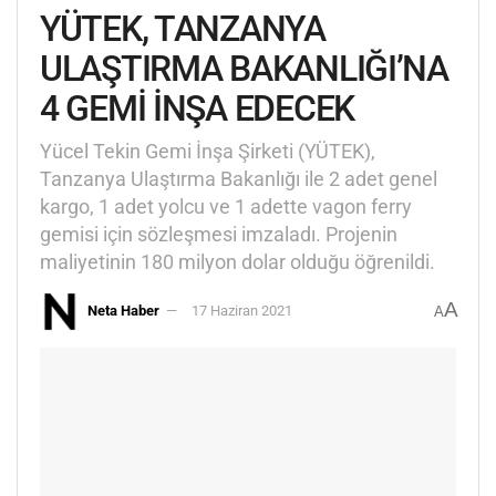
YÜTEK, TANZANYA
ULAŞTIRMA BAKANLIĞI’NA
4 GEMİ İNŞA EDECEK
Yücel Tekin Gemi İnşa Şirketi (YÜTEK),
Tanzanya Ulaştırma Bakanlığı ile 2 adet genel
kargo, 1 adet yolcu ve 1 adette vagon ferry
gemisi için sözleşmesi imzaladı. Projenin
maliyetinin 180 milyon dolar olduğu öğrenildi.
A
Neta Haber
17 Haziran 2021
A