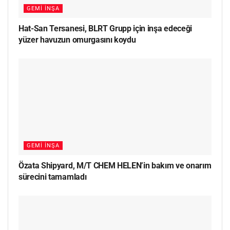
GEMI İNŞA
Hat-San Tersanesi, BLRT Grupp için inşa edeceği
yüzer havuzun omurgasını koydu
GEMI İNŞA
Özata Shipyard, M/T CHEM HELEN’in bakım ve onarım
sürecini tamamladı