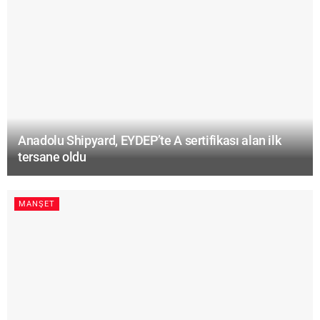
Anadolu Shipyard, EYDEP’te A sertifikası alan ilk
tersane oldu
MANŞET