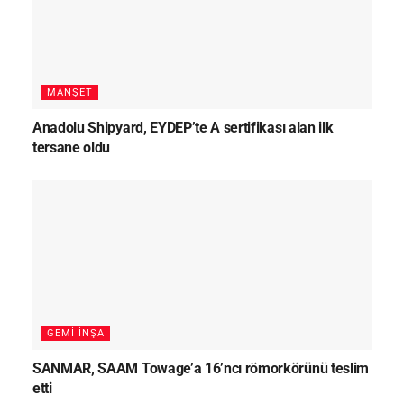
MANŞET
Anadolu Shipyard, EYDEP’te A sertifikası alan ilk
tersane oldu
GEMI İNŞA
SANMAR, SAAM Towage’a 16’ncı römorkörünü teslim
etti