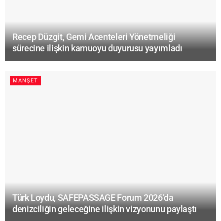
Recep Düzgit, Gemi Acenteleri Yönetmeliği
sürecine ilişkin kamuoyu duyurusu yayımladı
MANŞET
Türk Loydu, SAFEPASSAGE Forum 2026’da
denizciliğin geleceğine ilişkin vizyonunu paylaştı