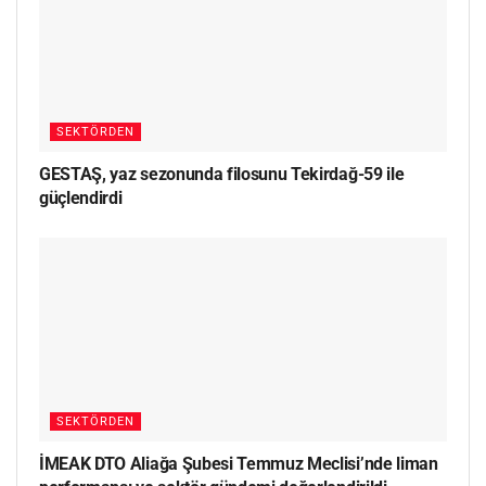
SEKTÖRDEN
GESTAŞ, yaz sezonunda filosunu Tekirdağ-59 ile
güçlendirdi
SEKTÖRDEN
İMEAK DTO Aliağa Şubesi Temmuz Meclisi’nde liman