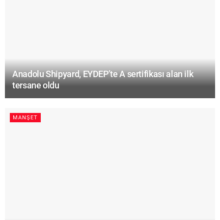
Anadolu Shipyard, EYDEP’te A sertifikası alan ilk
tersane oldu
MANŞET