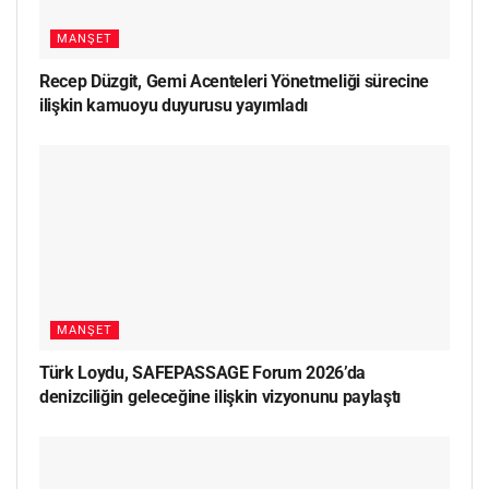
MANŞET
Recep Düzgit, Gemi Acenteleri Yönetmeliği sürecine
ilişkin kamuoyu duyurusu yayımladı
MANŞET
Türk Loydu, SAFEPASSAGE Forum 2026’da
denizciliğin geleceğine ilişkin vizyonunu paylaştı