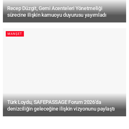
Recep Düzgit, Gemi Acenteleri Yönetmeliği
sürecine ilişkin kamuoyu duyurusu yayımladı
MANŞET
Türk Loydu, SAFEPASSAGE Forum 2026’da
denizciliğin geleceğine ilişkin vizyonunu paylaştı