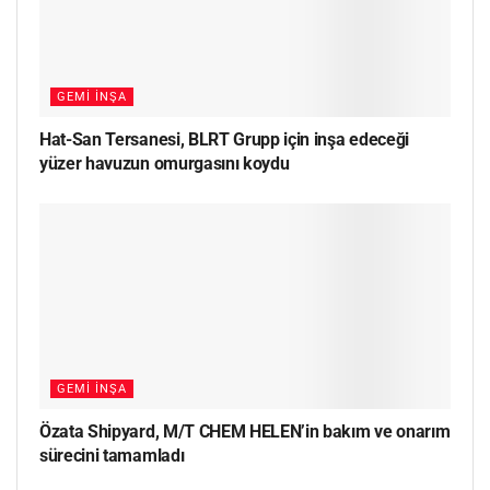
GEMI İNŞA
Hat-San Tersanesi, BLRT Grupp için inşa edeceği
yüzer havuzun omurgasını koydu
GEMI İNŞA
Özata Shipyard, M/T CHEM HELEN’in bakım ve onarım
sürecini tamamladı