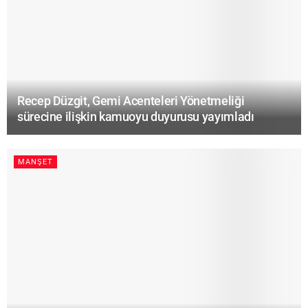
Recep Düzgit, Gemi Acenteleri Yönetmeliği
sürecine ilişkin kamuoyu duyurusu yayımladı
MANŞET