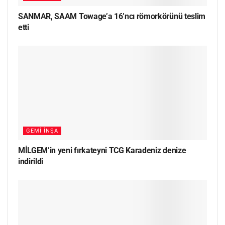
SANMAR, SAAM Towage’a 16’ncı römorkörünü teslim
etti
GEMI İNŞA
MİLGEM’in yeni fırkateyni TCG Karadeniz denize
indirildi