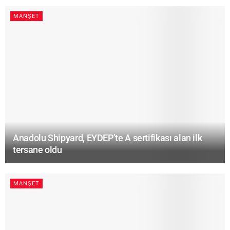
MANŞET
Anadolu Shipyard, EYDEP’te A sertifikası alan ilk
tersane oldu
MANŞET