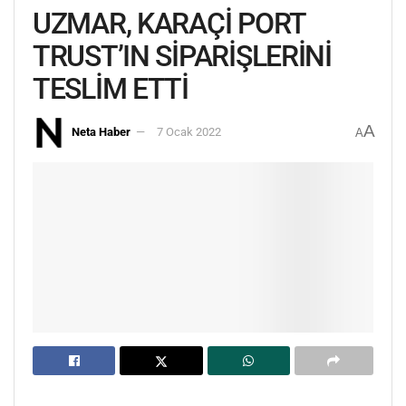
UZMAR, KARAÇİ PORT
TRUST’IN SİPARİŞLERİNİ
TESLİM ETTİ
A
Neta Haber
7 Ocak 2022
A