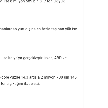
ığı ise 6 milyon 589 bin 317 tonluk yük
manlardan yurt dışına en fazla taşınan yük ise
ise İtalya’ya gerçekleştirilirken, ABD ve
e göre yüzde 14,3 artışla 2 milyon 708 bin 146
ona çıktığını ifade etti.