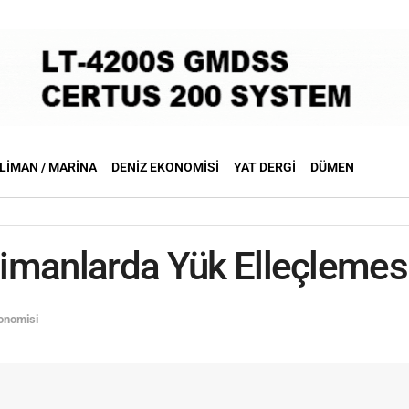
LIMAN / MARINA
DENIZ EKONOMISI
YAT DERGI
DÜMEN
 Limanlarda Yük Elleçlemes
onomisi