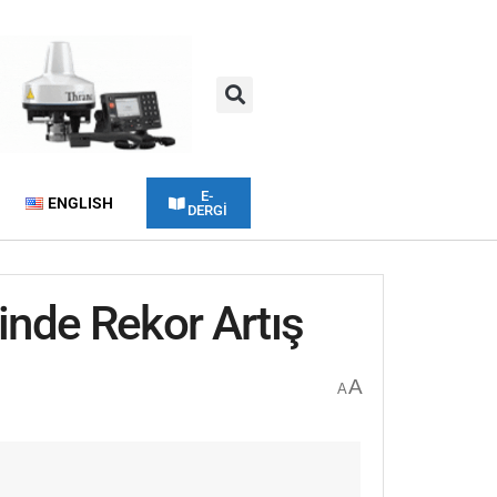
E-
ENGLISH
DERGİ
inde Rekor Artış
A
A