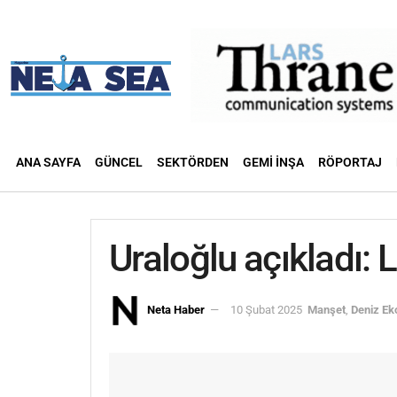
ANA SAYFA
GÜNCEL
SEKTÖRDEN
GEMI İNŞA
RÖPORTAJ
Uraloğlu açıkladı:
Neta Haber
10 Şubat 2025
Manşet
,
Deniz Ek