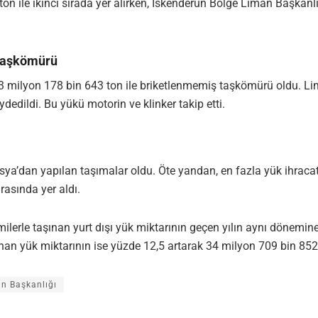
n ile ikinci sırada yer alırken, İskenderun Bölge Liman Başkanl
 Taşkömürü
 3 milyon 178 bin 643 ton ile briketlenmemiş taşkömürü oldu. Li
dedildi. Bu yükü motorin ve klinker takip etti.
ya’dan yapılan taşımalar oldu. Öte yandan, en fazla yük ihracatı 
rasında yer aldı.
lerle taşınan yurt dışı yük miktarının geçen yılın aynı dönemin
ınan yük miktarının ise yüzde 12,5 artarak 34 milyon 709 bin 852 t
an Başkanlığı