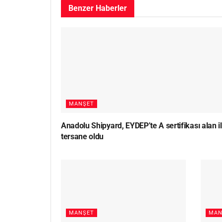
Benzer
Haberler
MANŞET
Anadolu Shipyard, EYDEP’te A sertifikası alan i
tersane oldu
MANŞET
MAN