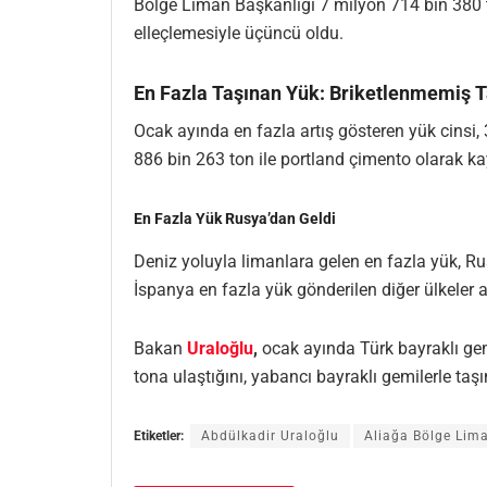
Bölge Liman Başkanlığı 7 milyon 714 bin 380 to
elleçlemesiyle üçüncü oldu.
En Fazla Taşınan Yük: Briketlenmemiş
Ocak ayında en fazla artış gösteren yük cinsi,
886 bin 263 ton ile portland çimento olarak kay
En Fazla Yük Rusya’dan Geldi
Deniz yoluyla limanlara gelen en fazla yük, Rus
İspanya en fazla yük gönderilen diğer ülkeler a
Bakan
Uraloğlu
,
ocak ayında Türk bayraklı gemi
tona ulaştığını, yabancı bayraklı gemilerle taş
Etiketler:
Abdülkadir Uraloğlu
Aliağa Bölge Lim