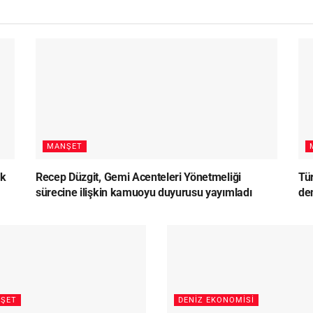
MANŞET
lk
Recep Düzgit, Gemi Acenteleri Yönetmeliği
Tü
sürecine ilişkin kamuoyu duyurusu yayımladı
den
ŞET
DENIZ EKONOMISI