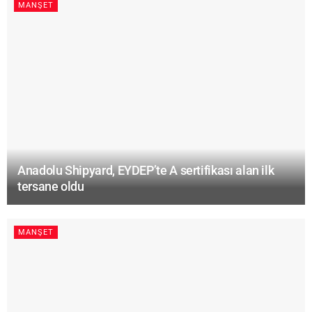
MANŞET
Anadolu Shipyard, EYDEP’te A sertifikası alan ilk
tersane oldu
MANŞET