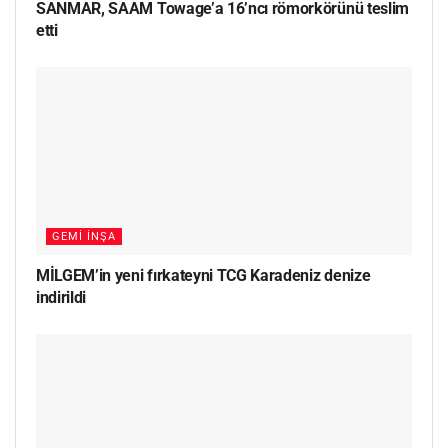
SANMAR, SAAM Towage’a 16’ncı römorkörünü teslim
etti
GEMI İNŞA
MİLGEM’in yeni fırkateyni TCG Karadeniz denize
indirildi