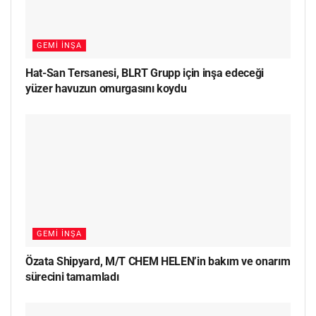
GEMI İNŞA
Hat-San Tersanesi, BLRT Grupp için inşa edeceği
yüzer havuzun omurgasını koydu
GEMI İNŞA
Özata Shipyard, M/T CHEM HELEN’in bakım ve onarım
sürecini tamamladı