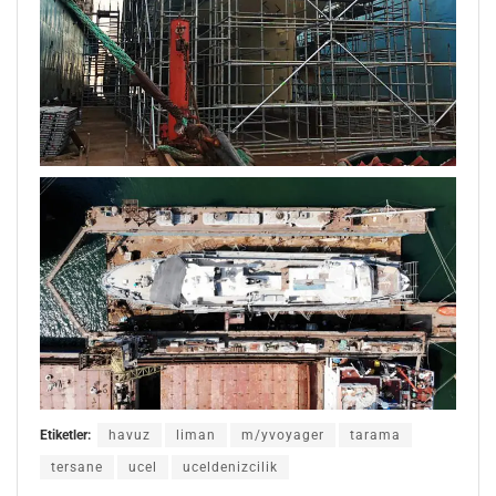
Etiketler:
havuz
liman
m/yvoyager
tarama
tersane
ucel
uceldenizcilik