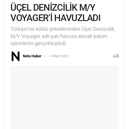
ÜÇEL DENİZCİLİK M/Y
VOYAGER’İ HAVUZLADI
Türkiye’nin köklü şirketlerinden Üçel Denizcilik,
M/Y Voyager adlı yatı havuza alarak bakım
işlemlerini gerçekleştirdi.
A
Neta Haber
4 Mart 2021
A