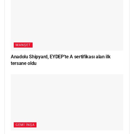
MANŞET
Anadolu Shipyard, EYDEP’te A sertifikası alan ilk
tersane oldu
GEMI İNŞA