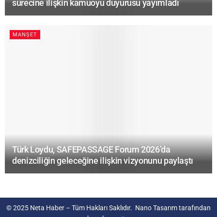
sürecine ilişkin kamuoyu duyurusu yayımladı
MANŞET
Türk Loydu, SAFEPASSAGE Forum 2026’da
denizciliğin geleceğine ilişkin vizyonunu paylaştı
© 2025
Neta Haber
– Tüm Hakları Saklıdır.
Nano Tasarım
tarafından