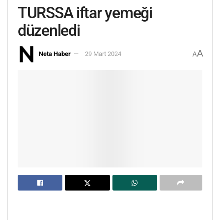
TURSSA iftar yemeği
düzenledi
A
Neta Haber
29 Mart 2024
A