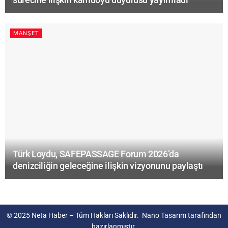
MANŞET
Türk Loydu, SAFEPASSAGE Forum 2026’da
denizciliğin geleceğine ilişkin vizyonunu paylaştı
© 2025
Neta Haber
– Tüm Hakları Saklıdır.
Nano Tasarım
tarafından
hazırlanmıştır.