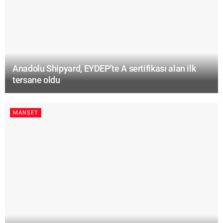
Anadolu Shipyard, EYDEP’te A sertifikası alan ilk
tersane oldu
MANŞET