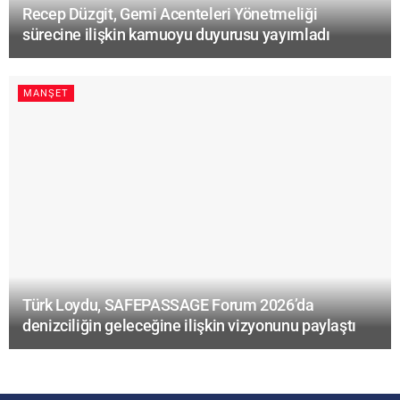
Recep Düzgit, Gemi Acenteleri Yönetmeliği
sürecine ilişkin kamuoyu duyurusu yayımladı
MANŞET
Türk Loydu, SAFEPASSAGE Forum 2026’da
denizciliğin geleceğine ilişkin vizyonunu paylaştı