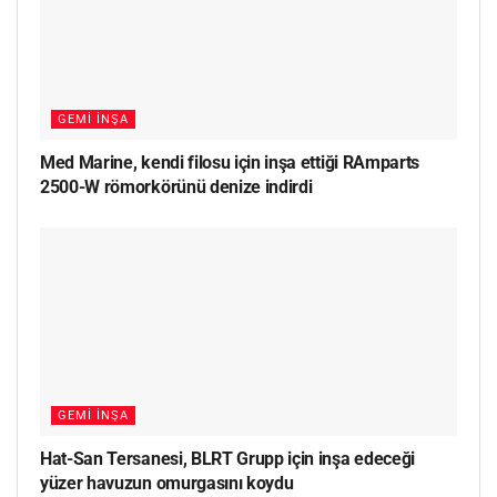
GEMI İNŞA
Med Marine, kendi filosu için inşa ettiği RAmparts
2500-W römorkörünü denize indirdi
GEMI İNŞA
Hat-San Tersanesi, BLRT Grupp için inşa edeceği
yüzer havuzun omurgasını koydu