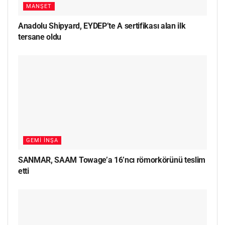
MANŞET
Anadolu Shipyard, EYDEP’te A sertifikası alan ilk
tersane oldu
GEMI İNŞA
SANMAR, SAAM Towage’a 16’ncı römorkörünü teslim
etti