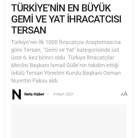
TÜRKİYE’NİN EN BÜYÜK
GEMİ VE YAT İHRACATCISI
TERSAN
Türkiye'nin İlk 1000 İhracatçısı Araştırması'na
göre Tersan, "Gemi ve Yat" kategorisinde üst
üste 6. kez birinci oldu. Türkiye İhracatçılar
Meclisi Başkanı İsmail Gülle’nin takdim ettiği
ödülü Tersan Yönetim Kurulu Başkanı Osman
Nurettin Paksu aldı.
A
Neta Haber
4 Mart 2021
A