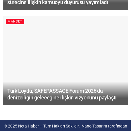
sürecine ilişkin kamuoyu duyurusu yayımladı
MANŞET
Türk Loydu, SAFEPASSAGE Forum 2026’da
denizciliğin geleceğine ilişkin vizyonunu paylaştı
© 2025
Neta Haber
– Tüm Hakları Saklıdır.
Nano Tasarım
tarafından