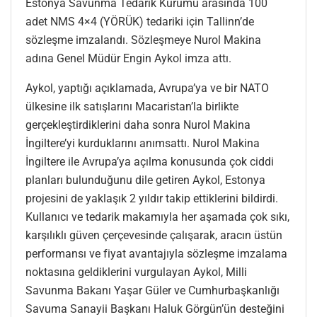
Estonya Savunma Tedarik Kurumu arasında 100
adet NMS 4×4 (YÖRÜK) tedariki için Tallinn’de
sözleşme imzalandı. Sözleşmeye Nurol Makina
adına Genel Müdür Engin Aykol imza attı.
Aykol, yaptığı açıklamada, Avrupa’ya ve bir NATO
ülkesine ilk satışlarını Macaristan’la birlikte
gerçekleştirdiklerini daha sonra Nurol Makina
İngiltere’yi kurduklarını anımsattı. Nurol Makina
İngiltere ile Avrupa’ya açılma konusunda çok ciddi
planları bulunduğunu dile getiren Aykol, Estonya
projesini de yaklaşık 2 yıldır takip ettiklerini bildirdi.
Kullanıcı ve tedarik makamıyla her aşamada çok sıkı,
karşılıklı güven çerçevesinde çalışarak, aracın üstün
performansı ve fiyat avantajıyla sözleşme imzalama
noktasına geldiklerini vurgulayan Aykol, Milli
Savunma Bakanı Yaşar Güler ve Cumhurbaşkanlığı
Savuma Sanayii Başkanı Haluk Görgün’ün desteğini