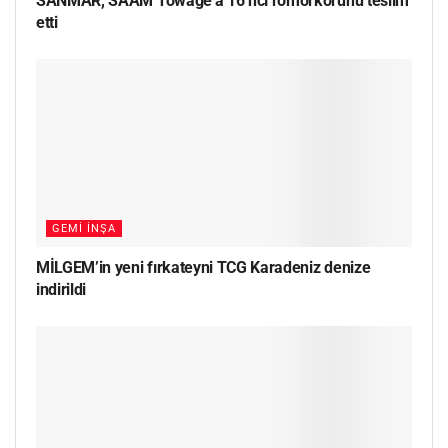
SANMAR, SAAM Towage’a 16’ncı römorkörünü teslim
etti
GEMI İNŞA
MİLGEM’in yeni fırkateyni TCG Karadeniz denize
indirildi