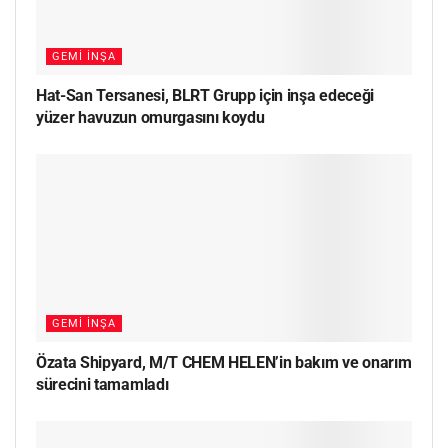
GEMI İNŞA
Hat-San Tersanesi, BLRT Grupp için inşa edeceği
yüzer havuzun omurgasını koydu
GEMI İNŞA
Özata Shipyard, M/T CHEM HELEN’in bakım ve onarım
sürecini tamamladı