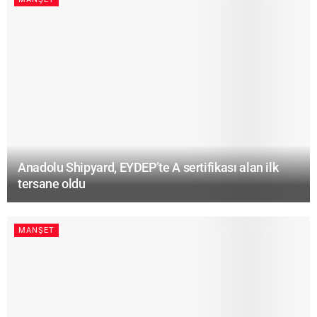
Anadolu Shipyard, EYDEP’te A sertifikası alan ilk
tersane oldu
MANŞET