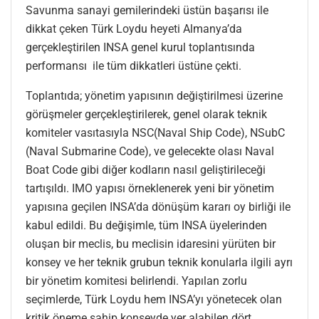
Savunma sanayi gemilerindeki üstün başarısı ile
dikkat çeken Türk Loydu heyeti Almanya’da
gerçekleştirilen INSA genel kurul toplantısında
performansı ile tüm dikkatleri üstüne çekti.
Toplantıda; yönetim yapısının değiştirilmesi üzerine
görüşmeler gerçekleştirilerek, genel olarak teknik
komiteler vasıtasıyla NSC(Naval Ship Code), NSubC
(Naval Submarine Code), ve gelecekte olası Naval
Boat Code gibi diğer kodların nasıl geliştirileceği
tartışıldı. IMO yapısı örneklenerek yeni bir yönetim
yapısına geçilen INSA’da dönüşüm kararı oy birliği ile
kabul edildi. Bu değişimle, tüm INSA üyelerinden
oluşan bir meclis, bu meclisin idaresini yürüten bir
konsey ve her teknik grubun teknik konularla ilgili ayrı
bir yönetim komitesi belirlendi. Yapılan zorlu
seçimlerde, Türk Loydu hem INSA’yı yönetecek olan
kritik öneme sahip konseyde yer alabilen dört