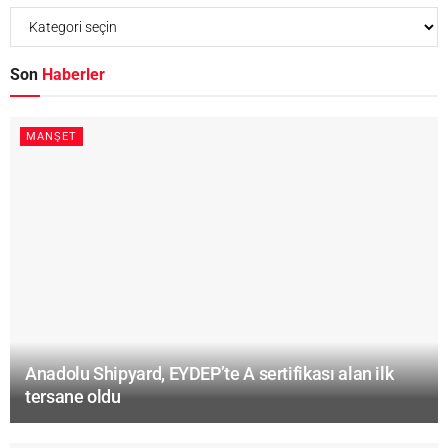
Son
Haberler
MANŞET
Anadolu Shipyard, EYDEP’te A sertifikası alan ilk
tersane oldu