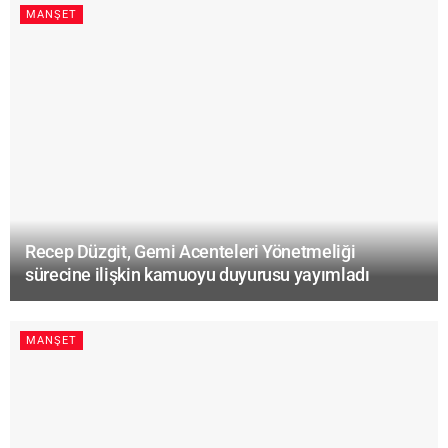
MANŞET
Recep Düzgit, Gemi Acenteleri Yönetmeliği
sürecine ilişkin kamuoyu duyurusu yayımladı
MANŞET