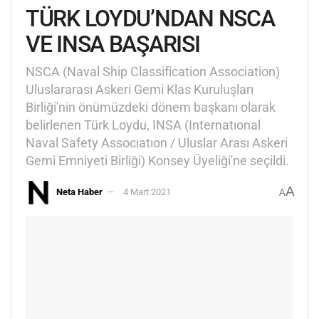
TÜRK LOYDU’NDAN NSCA
VE INSA BAŞARISI
NSCA (Naval Ship Classification Association)
Uluslararası Askeri Gemi Klas Kuruluşları
Birliği'nin önümüzdeki dönem başkanı olarak
belirlenen Türk Loydu, INSA (Internatıonal
Naval Safety Assocıatıon / Uluslar Arası Askeri
Gemi Emniyeti Birliği) Konsey Üyeliği'ne seçildi.
A
Neta Haber
4 Mart 2021
A