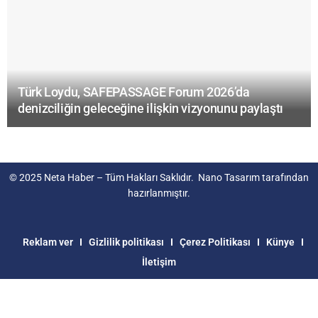
Türk Loydu, SAFEPASSAGE Forum 2026’da
denizciliğin geleceğine ilişkin vizyonunu paylaştı
© 2025
Neta Haber
– Tüm Hakları Saklıdır.
Nano Tasarım
tarafından
hazırlanmıştır.
Reklam ver
Gizlilik politikası
Çerez Politikası
Künye
İletişim