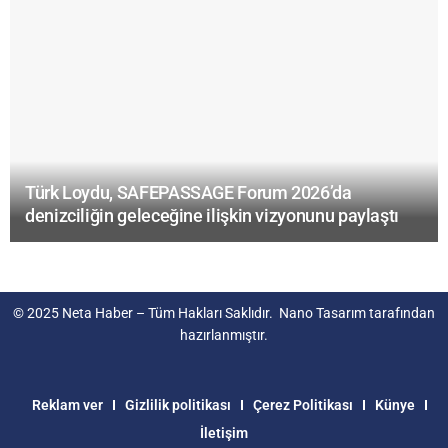
Türk Loydu, SAFEPASSAGE Forum 2026’da
denizciliğin geleceğine ilişkin vizyonunu paylaştı
© 2025
Neta Haber
– Tüm Hakları Saklıdır.
Nano Tasarım
tarafından
hazırlanmıştır.
Reklam ver
Gizlilik politikası
Çerez Politikası
Künye
İletişim