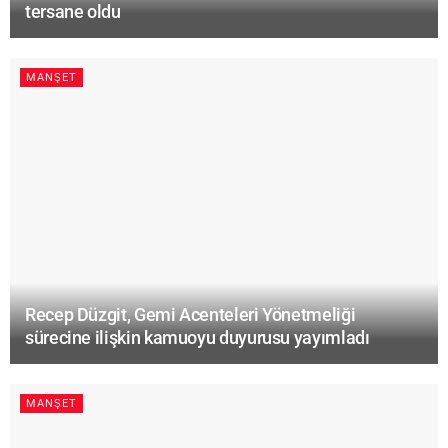
tersane oldu
MANŞET
Recep Düzgit, Gemi Acenteleri Yönetmeliği
sürecine ilişkin kamuoyu duyurusu yayımladı
MANŞET