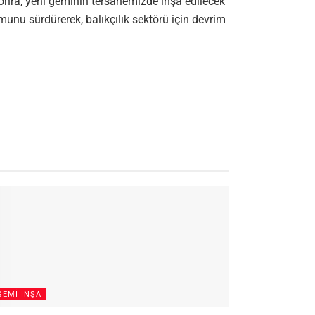
sonra, yeni geminin tersanemizde inşa edilecek
munu sürdürerek, balıkçılık sektörü için devrim
GEMI İNŞA