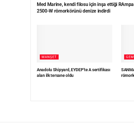
Med Marine, kendi filosu için inşa ettiği RAmpa
2500-W römorkörünü denize indirdi
MANŞET
GEM
Anadolu Shipyard, EYDEP’te A sertifikası
SANMAR
alan ilk tersane oldu
römork