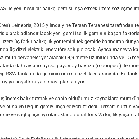
AS ile yeni nesil bir balıkçı gemisi inşa etmek üzere sözleşme im
ürdüren) Leinebris, 2015 yılında yine Tersan Tersanesi tarafından t
ris olarak adlandırılacak yeni gemi ise ilk geminin başarı faktörle
ak üzere üç farklı balıkçılık yöntemini tek gemide barındıran dünyan
a üç dizel elektrik jeneratöre sahip olacak. Ayrıca manevra kabili
imuth pervaneler yer alacak.64,9 metre uzunluğunda ve 15 metre
havalarda dahi avlanmayı sağlayan ay havuzu (moonpool) ile müre
ceği RSW tankları da geminin önemli özellikleri arasında. Bu tan
 kıyıya boşaltma yapılması planlanıyor.
düşünerek balık tutmak ve sahip olduğumuz kaynaklara mümkün ol
 ve buna en uygun gemiyi inşa ediyoruz” dedi. Tersan’ın uzun va
me ve sağlığı için iyi olanaklarla donatılmış 25 kişilik yaşam al