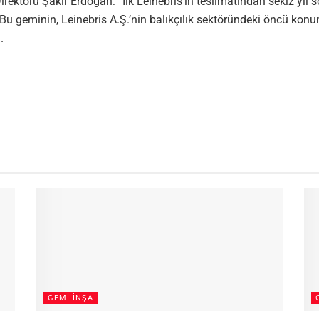
rektörü Şakir Erdoğan: “İlk Leinebris’in teslimatından sekiz yıl 
 Bu geminin, Leinebris A.Ş.’nin balıkçılık sektöründeki öncü konu
.
GEMI İNŞA