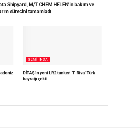
ata Shipyard, M/T CHEM HELEN’in bakım ve
arım sürecini tamamladı
GEMI İNŞA
radeniz
DİTAŞ’ın yeni LR2 tankeri ‘T. Riva’ Türk
bayrağı çekti