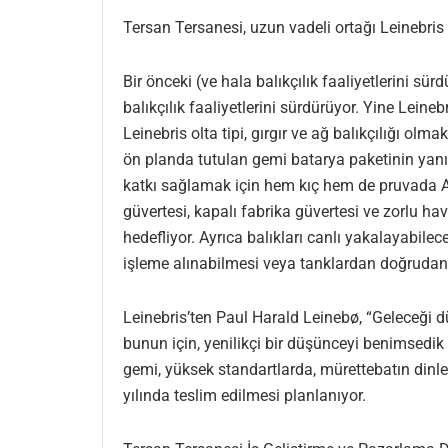
Tersan Tersanesi, uzun vadeli ortağı Leinebris 
Bir önceki (ve hala balıkçılık faaliyetlerini s
balıkçılık faaliyetlerini sürdürüyor. Yine Leineb
Leinebris olta tipi, gırgır ve ağ balıkçılığı olm
ön planda tutulan gemi batarya paketinin yanınd
katkı sağlamak için hem kıç hem de pruvada Az
güvertesi, kapalı fabrika güvertesi ve zorlu 
hedefliyor. Ayrıca balıkları canlı yakalayabile
işleme alınabilmesi veya tanklardan doğrudan
Leinebris’ten Paul Harald Leinebø, “Geleceği 
bunun için, yenilikçi bir düşünceyi benimsedik
gemi, yüksek standartlarda, mürettebatın dinlen
yılında teslim edilmesi planlanıyor.