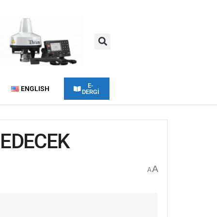
E-
ENGLISH
DERGİ
A EDECEK
A
A