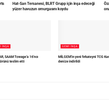
rts
Hat-San Tersanesi, BLRT Grupp için inşa edeceği
Öz
yüzer havuzun omurgasını koydu
on
I İNŞA
GEMI İNŞA
, SAAM Towage’a 16’ncı
MİLGEM’in yeni fırkateyni TCG Ka
örünü teslim etti
denize indirildi