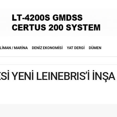
LIMAN / MARINA
DENIZ EKONOMISI
YAT DERGI
DÜMEN
İ YENİ LEINEBRIS’İ İNŞ