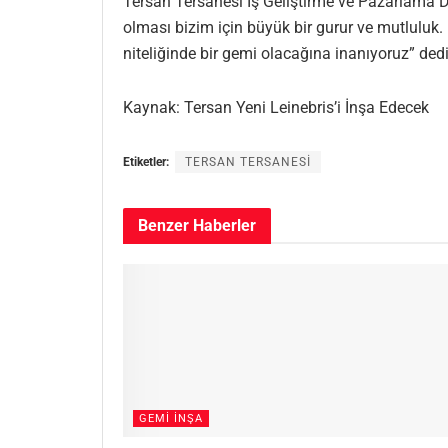
Tersan Tersanesi İş Geliştirme ve Pazarlama Di
olması bizim için büyük bir gurur ve mutluluk.
niteliğinde bir gemi olacağına inanıyoruz” dedi
Kaynak: Tersan Yeni Leinebris’i İnşa Edecek
Etiketler:
TERSAN TERSANESİ
Benzer
Haberler
GEMI İNŞA