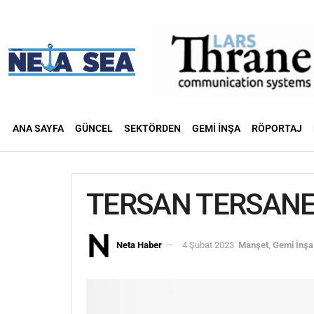
ANA SAYFA
GÜNCEL
SEKTÖRDEN
GEMI İNŞA
RÖPORTAJ
TERSAN TERSANES
Neta Haber
4 Şubat 2023
Manşet
,
Gemi İnşa