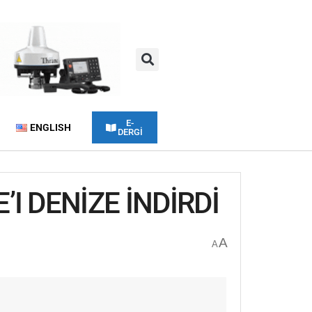
E-
ENGLISH
DERGİ
I DENİZE İNDİRDİ
A
A