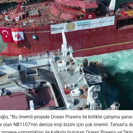
u, “Bu önemli projede Ocean Prawns ile birlikte çalışma şansı 
je olan NB1107’nin denize inişi bizim için çok önemli. Tersan’a
projeye uzmanlıkları ile katkıda bulunan Ocean Prawns ve Skipste