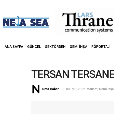
ANA SAYFA
GÜNCEL
SEKTÖRDEN
GEMI İNŞA
RÖPORTAJ
TERSAN TERSANES
Neta Haber
30 Eylül 2022
Manşet
,
Gemi İnşa