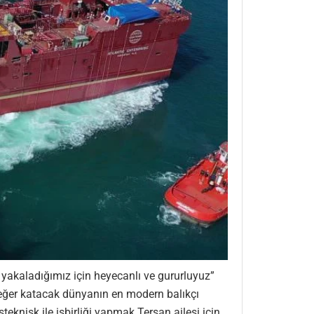
yakaladığımız için heyecanlı ve gururluyuz”
 değer katacak dünyanın en modern balıkçı
knisk ile işbirliği yapmak Tersan ailesi için