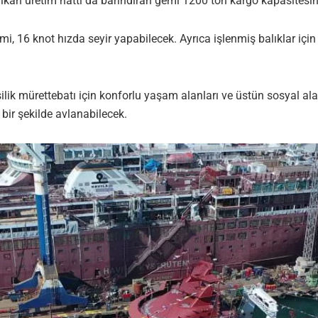
kalkan üretim hattı da barındıran gemi 1200 ton kargo kapasitesi
mi, 16 knot hızda seyir yapabilecek. Ayrıca işlenmiş balıklar 
ilik mürettebatı için konforlu yaşam alanları ve üstün sosyal ala
bir şekilde avlanabilecek.