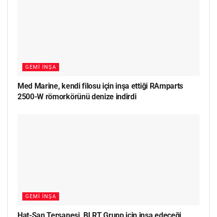
GEMI İNŞA
Med Marine, kendi filosu için inşa ettiği RAmparts
2500-W römorkörünü denize indirdi
GEMI İNŞA
Hat-San Tersanesi, BLRT Grupp için inşa edeceği