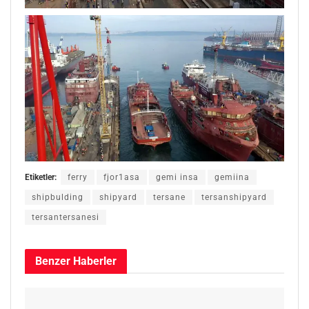
Etiketler:
ferry
fjor1asa
gemi insa
gemiina
shipbulding
shipyard
tersane
tersanshipyard
tersantersanesi
Benzer
Haberler