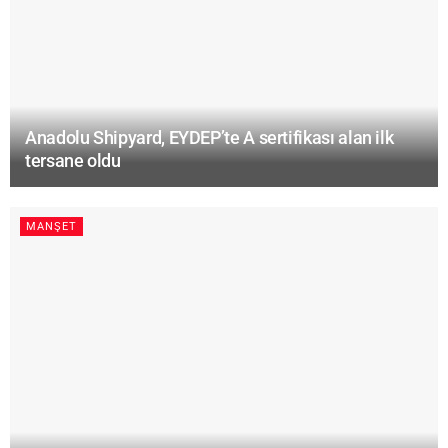
Anadolu Shipyard, EYDEP’te A sertifikası alan ilk
tersane oldu
MANŞET