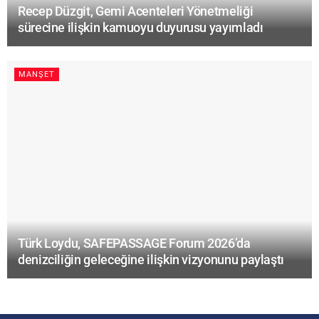
Recep Düzgit, Gemi Acenteleri Yönetmeliği
sürecine ilişkin kamuoyu duyurusu yayımladı
MANŞET
Türk Loydu, SAFEPASSAGE Forum 2026’da
denizciliğin geleceğine ilişkin vizyonunu paylaştı