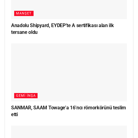
MANŞET
Anadolu Shipyard, EYDEP’te A sertifikası alan ilk
tersane oldu
GEMI İNŞA
SANMAR, SAAM Towage’a 16’ncı römorkörünü teslim
etti