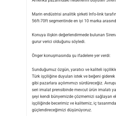
Amerika pazarındaki hedeflerini büyüten Sir
Marin endüstrisi analitik şirketi Info-link ta
56ft-70ft segmentinde en iyi 10 marka arasınd
Konuya ilişkin değerlendirmede bulunan Sirena
gurur verici olduğunu söyledi.
Önger konuşmasında şu ifadelere yer verdi:
Sunduğumuz özgün, yaratıcı ve kaliteli işçilikl
Türk işçiliğine duyulan istek ve beğeni gider
gibi pazarlara açılımımızı sürdüreceğiz. Avrupa
seri imalat prensibinde mevcut ürün imalatı yap
şeyi kendi bünyemizde çözmemizi sağlayan ekos
işçiliğinde becerimiz ve kalitemiz, iç tasar
güçlendireceğimizi düşünüyoruz.