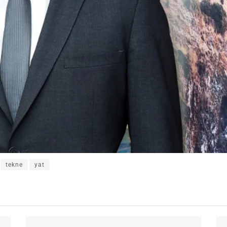
tekne
yat