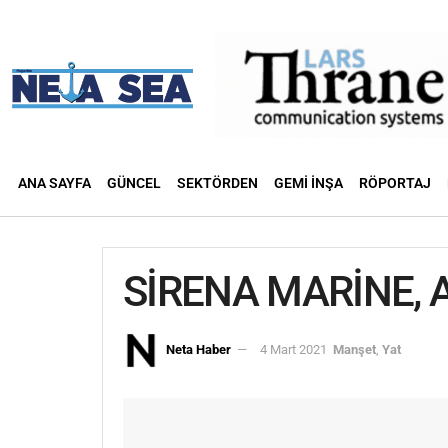
ANA SAYFA
GÜNCEL
SEKTÖRDEN
GEMI İNŞA
RÖPORTAJ
SİRENA MARİNE, 
Neta Haber
4 Mart 2021
Manşet
,
Yat