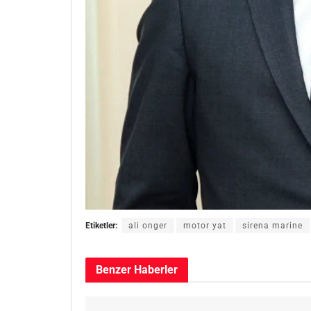
Etiketler:
ali onger
motor yat
sirena marine
Benzer
Haberler