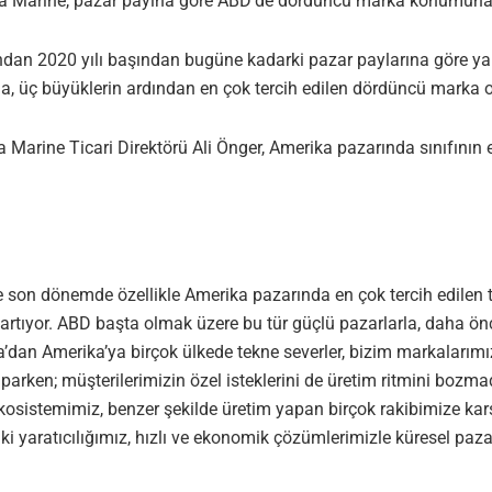
ena Marine, pazar payına göre ABD’de dördüncü marka konumuna
rafından 2020 yılı başından bugüne kadarki pazar paylarına göre 
a, üç büyüklerin ardından en çok tercih edilen dördüncü marka o
 Marine Ticari Direktörü Ali Önger, Amerika pazarında sınıfının 
e son dönemde özellikle Amerika pazarında en çok tercih edilen te
ek artıyor. ABD başta olmak üzere bu tür güçlü pazarlarla, daha 
’dan Amerika’ya birçok ülkede tekne severler, bizim markalarımızı
arken; müşterilerimizin özel isteklerini de üretim ritmini bozmad
istemimiz, benzer şekilde üretim yapan birçok rakibimize karşı 
ımdaki yaratıcılığımız, hızlı ve ekonomik çözümlerimizle küres