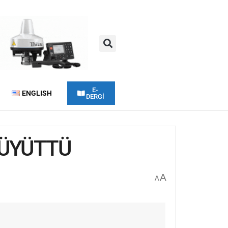
E-
ENGLISH
DERGİ
BÜYÜTTÜ
A
A