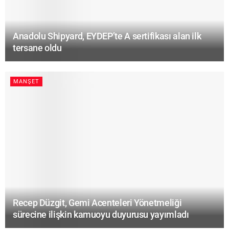
Anadolu Shipyard, EYDEP’te A sertifikası alan ilk
tersane oldu
MANŞET
Recep Düzgit, Gemi Acenteleri Yönetmeliği
sürecine ilişkin kamuoyu duyurusu yayımladı