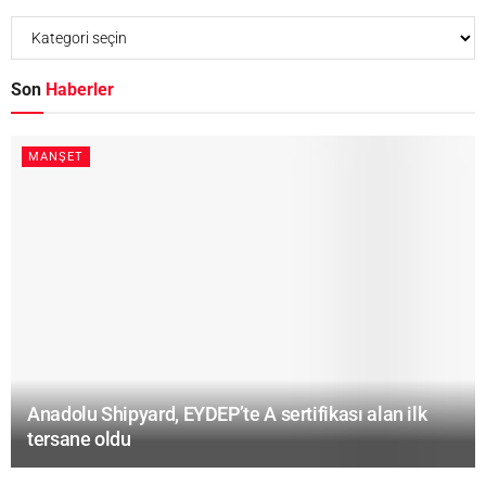
Son
Haberler
MANŞET
Anadolu Shipyard, EYDEP’te A sertifikası alan ilk
tersane oldu