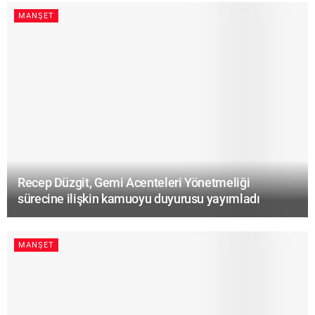
MANŞET
Recep Düzgit, Gemi Acenteleri Yönetmeliği
sürecine ilişkin kamuoyu duyurusu yayımladı
MANŞET