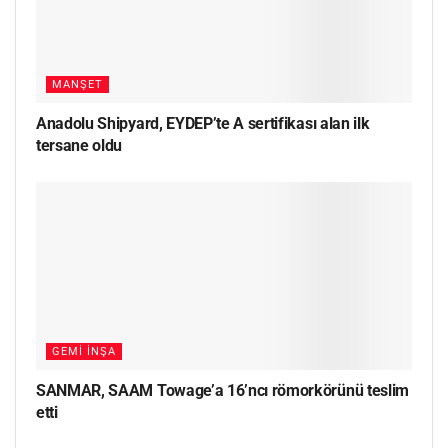
MANŞET
Anadolu Shipyard, EYDEP’te A sertifikası alan ilk
tersane oldu
GEMI İNŞA
SANMAR, SAAM Towage’a 16’ncı römorkörünü teslim
etti