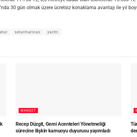
sı’nda 30 gün olmak üzere ücretsiz konaklama avantajı ile yıl 
etur
seturmarinas
yacht
MANŞET
lk
Recep Düzgit, Gemi Acenteleri Yönetmeliği
Tü
sürecine ilişkin kamuoyu duyurusu yayımladı
den