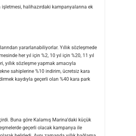
a işletmesi, halihazırdaki kampanyalarına ek
arından yararlanabiliyorlar. Yıllık sözleşmede
inde her yıl için %2, 10 yıl için %20, 11 yıl
eri, yıllık sözleşme yapmak amacıyla
tekne sahiplerine %10 indirim, ücretsiz kara
dirmek kaydıyla geçerli olan %40 kara park
eçirdi. Buna göre Kalamış Marina’daki küçük
zleşmelerde geçerli olacak kampanya ile
olarak belirledi. Aynı zamanda yıllık bağlama