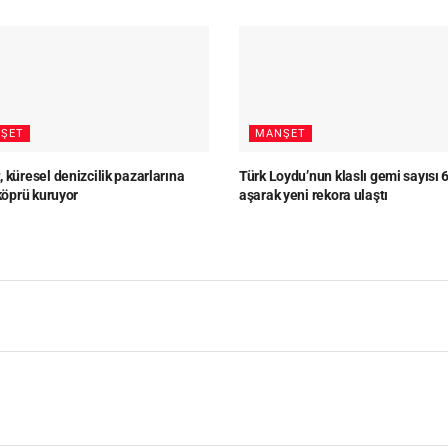
ŞET
MANŞET
 küresel denizcilik pazarlarına
Türk Loydu’nun klaslı gemi sayısı 
 köprü kuruyor
aşarak yeni rekora ulaştı