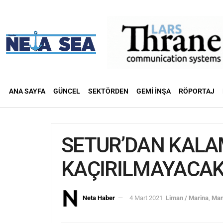
ANA SAYFA
GÜNCEL
SEKTÖRDEN
GEMI İNŞA
RÖPORTAJ
SETUR’DAN KALA
KAÇIRILMAYACAK
Neta Haber
4 Mart 2021
Liman / Marina
,
Man