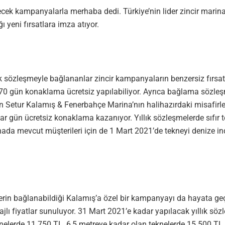
edecek kampanyalarla merhaba dedi. Türkiye’nin lider zincir marin
ı yeni fırsatlara imza atıyor.
k sözleşmeyle bağlananlar zincir kampanyaların benzersiz fırsatl
0 gün konaklama ücretsiz yapılabiliyor. Ayrıca bağlama sözleşmes
an Setur Kalamış & Fenerbahçe Marina’nın halihazırdaki misafirl
0’ar gün ücretsiz konaklama kazanıyor. Yıllık sözleşmelerde sıfır 
da mevcut müşterileri için de 1 Mart 2021’de tekneyi denize in
nelerin bağlanabildiği Kalamış’a özel bir kampanyayı da hayata g
jlı fiyatlar sunuluyor. 31 Mart 2021’e kadar yapılacak yıllık sö
knelerde 11.750 TL, 6,5 metreye kadar olan teknelerde 15.500 TL 