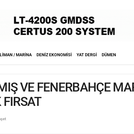
LIMAN / MARINA
DENIZ EKONOMISI
YAT DERGI
DÜMEN
MIŞ VE FENERBAHÇE MA
 FIRSAT
şet