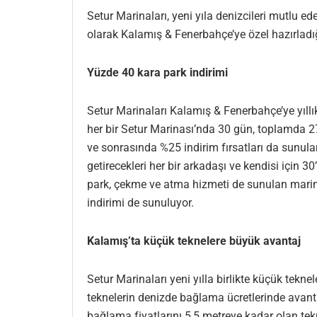
Setur Marinaları, yeni yıla denizcileri mutlu 
olarak Kalamış & Fenerbahçe’ye özel hazırladığ
Yüzde 40 kara park indirimi
Setur Marinaları Kalamış & Fenerbahçe’ye yıllı
her bir Setur Marinası’nda 30 gün, toplamda 27
ve sonrasında %25 indirim fırsatları da sunul
getirecekleri her bir arkadaşı ve kendisi için 3
park, çekme ve atma hizmeti de sunulan marina
indirimi de sunuluyor.
Kalamış’ta küçük teknelere büyük avantaj
Setur Marinaları yeni yılla birlikte küçük tek
teknelerin denizde bağlama ücretlerinde avanta
bağlama fiyatlarını 5,5 metreye kadar olan te