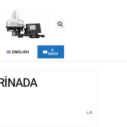
E-
ENGLISH
DERGİ
RİNADA
A
A