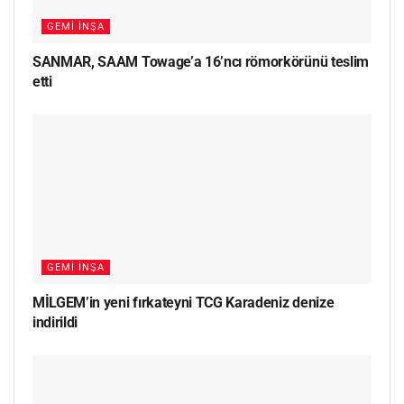
GEMI İNŞA
SANMAR, SAAM Towage’a 16’ncı römorkörünü teslim
etti
GEMI İNŞA
MİLGEM’in yeni fırkateyni TCG Karadeniz denize
indirildi