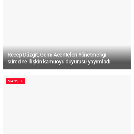
Recep Düzgit, Gemi Acenteleri Yönetmeliği
sürecine ilişkin kamuoyu duyurusu yayımladı
MANŞET