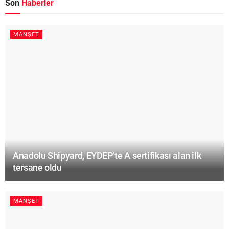
Son
Haberler
MANŞET
Anadolu Shipyard, EYDEP’te A sertifikası alan ilk
tersane oldu
MANŞET