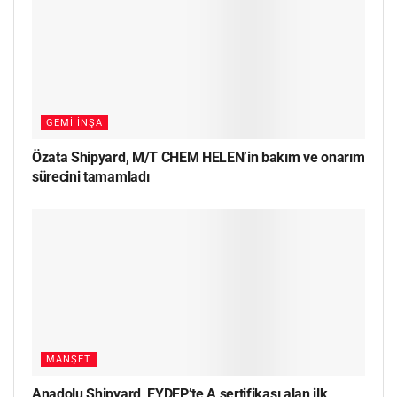
GEMI İNŞA
Özata Shipyard, M/T CHEM HELEN’in bakım ve onarım
sürecini tamamladı
MANŞET
Anadolu Shipyard, EYDEP’te A sertifikası alan ilk