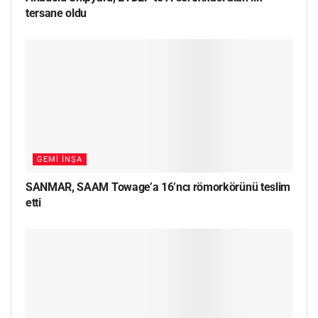
tersane oldu
GEMI İNŞA
SANMAR, SAAM Towage’a 16’ncı römorkörünü teslim
etti