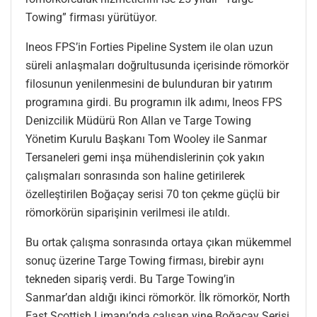
Towing” firması yürütüyor.
Ineos FPS’in Forties Pipeline System ile olan uzun
süreli anlaşmaları doğrultusunda içerisinde römorkör
filosunun yenilenmesini de bulunduran bir yatırım
programına girdi. Bu programın ilk adımı, Ineos FPS
Denizcilik Müdürü Ron Allan ve Targe Towing
Yönetim Kurulu Başkanı Tom Wooley ile Sanmar
Tersaneleri gemi inşa mühendislerinin çok yakın
çalışmaları sonrasında son haline getirilerek
özelleştirilen Boğaçay serisi 70 ton çekme güçlü bir
römorkörün siparişinin verilmesi ile atıldı.
Bu ortak çalışma sonrasında ortaya çıkan mükemmel
sonuç üzerine Targe Towing firması, birebir aynı
tekneden sipariş verdi. Bu Targe Towing’in
Sanmar’dan aldığı ikinci römorkör. İlk römorkör, North
East Scottish Limanı’nda çalışan yine Boğaçay Serisi