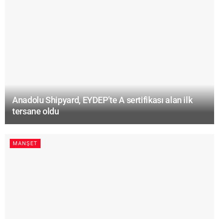
Anadolu Shipyard, EYDEP’te A sertifikası alan ilk
tersane oldu
MANŞET