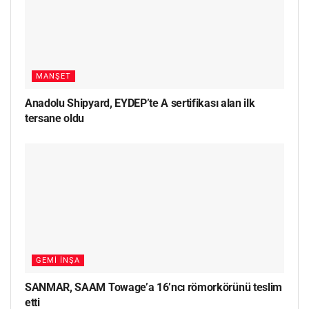
MANŞET
Anadolu Shipyard, EYDEP’te A sertifikası alan ilk
tersane oldu
GEMI İNŞA
SANMAR, SAAM Towage’a 16’ncı römorkörünü teslim
etti