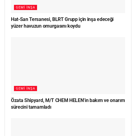
GEMI İNŞA
Hat-San Tersanesi, BLRT Grupp için inşa edeceği
yüzer havuzun omurgasını koydu
GEMI İNŞA
Özata Shipyard, M/T CHEM HELEN’in bakım ve onarım
sürecini tamamladı