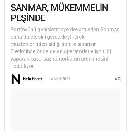
SANMAR, MÜKEMMELİN
PEŞİNDE
Portföyünü genişletmeye devam eden Sanmar,
daha da ötesini gerçekleştirerek
müşterilerinden aldığı son iki siparişin
üretiminde önde gelen operatörlerle işbirliği
yaparak kusursuz römorkörün üretilmesini
hedefliyor.
A
Neta Haber
4 Mart 2021
A