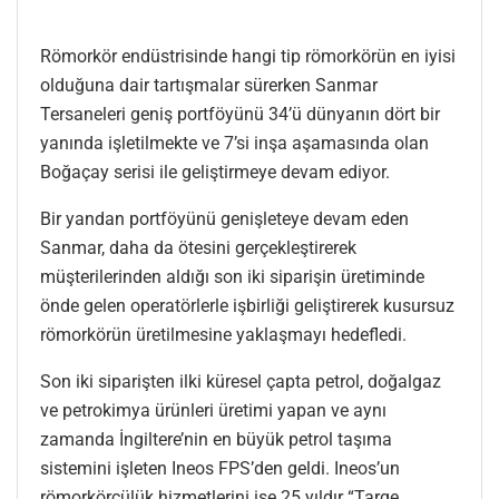
Römorkör endüstrisinde hangi tip römorkörün en iyisi
olduğuna dair tartışmalar sürerken Sanmar
Tersaneleri geniş portföyünü 34’ü dünyanın dört bir
yanında işletilmekte ve 7’si inşa aşamasında olan
Boğaçay serisi ile geliştirmeye devam ediyor.
Bir yandan portföyünü genişleteye devam eden
Sanmar, daha da ötesini gerçekleştirerek
müşterilerinden aldığı son iki siparişin üretiminde
önde gelen operatörlerle işbirliği geliştirerek kusursuz
römorkörün üretilmesine yaklaşmayı hedefledi.
Son iki siparişten ilki küresel çapta petrol, doğalgaz
ve petrokimya ürünleri üretimi yapan ve aynı
zamanda İngiltere’nin en büyük petrol taşıma
sistemini işleten Ineos FPS’den geldi. Ineos’un
römorkörcülük hizmetlerini ise 25 yıldır “Targe