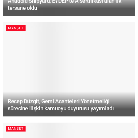
Anadolu Shipyard, EYDEP’te A sertifikası alan ilk
tersane oldu
MANŞET
Recep Düzgit, Gemi Acenteleri Yönetmeliği
sürecine ilişkin kamuoyu duyurusu yayımladı
MANŞET