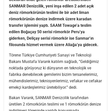
SANMAR Denizcilik, yeni inşa edilen 2 adet açık
deniz römorkörünün teslimi ile bir adet liman
römorkörünün denize indirmek üzere karadan
transfer işlemini yaptı. SAAM Towage’a teslim
edilen Boğaçay 50 serisi römorkör Peru’ya
giderken, Deliçay serisi römorkör ise Sanmar’ın
filosunda hizmet vermek üzere Aliağa’ya gidecek.
Törene Türkiye Cumhuriyeti Sanayi ve Teknoloji
Bakanı Mustafa Varank katılım sağladı, “Geldiğimiz
noktada görüyoruz ki dünyanın en teknolojik ve
fabrika denebilecek gemilerini bizim tersanelerimiz,
mühendislerimiz, teknisyenlerimiz, vefakar ve cefakar
emekçi kardeşlerimiz üretebiliyor.” dedi.
Bakan Varank, SANMAR Denizcilik tarafından
üretilen 2 römorkörün teslimi ve 1 römorkörün denize
indirilmesi töreninde yaptığı konuşmada,