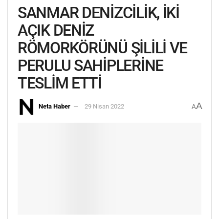
SANMAR DENİZCİLİK, İKİ
AÇIK DENİZ
RÖMORKÖRÜNÜ ŞİLİLİ VE
PERULU SAHİPLERİNE
TESLİM ETTİ
A
Neta Haber
29 Nisan 2022
A