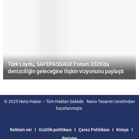
Türk Loydu, SAFEPASSAGE Forum 2026’da
denizciliğin geleceğine ilişkin vizyonunu paylaştı
© 2025
Neta Haber
– Tüm Hakları Saklıdır.
Nano Tasarım
tarafından
hazırlanmıştır.
Reklam ver
Gizlilik politikası
Çerez Politikası
Künye
İletişim