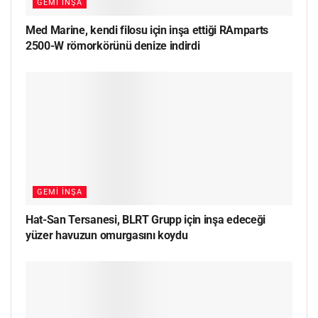
GEMI İNŞA
Med Marine, kendi filosu için inşa ettiği RAmparts
2500-W römorkörünü denize indirdi
GEMI İNŞA
Hat-San Tersanesi, BLRT Grupp için inşa edeceği
yüzer havuzun omurgasını koydu