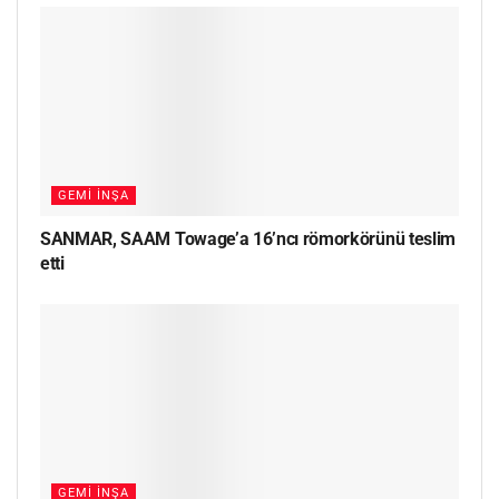
GEMI İNŞA
SANMAR, SAAM Towage’a 16’ncı römorkörünü teslim
etti
GEMI İNŞA