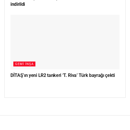
indirildi
GEMI İNŞA
DİTAŞ’ın yeni LR2 tankeri ‘T. Riva’ Türk bayrağı çekti