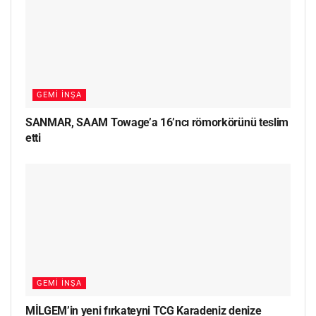
GEMI İNŞA
SANMAR, SAAM Towage’a 16’ncı römorkörünü teslim
etti
GEMI İNŞA
MİLGEM’in yeni fırkateyni TCG Karadeniz denize