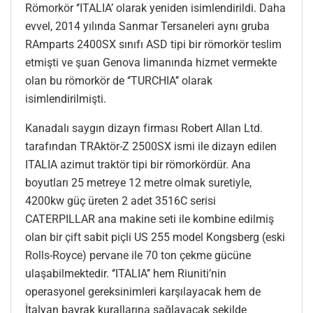
Römorkör ‘’ITALIA’ olarak yeniden isimlendirildi. Daha
evvel, 2014 yılında Sanmar Tersaneleri aynı gruba
RAmparts 2400SX sınıfı ASD tipi bir römorkör teslim
etmişti ve şuan Genova limanında hizmet vermekte
olan bu römorkör de ‘’TURCHIA’’ olarak
isimlendirilmişti.
Kanadalı saygın dizayn firması Robert Allan Ltd.
tarafından TRAktör-Z 2500SX ismi ile dizayn edilen
ITALIA azimut traktör tipi bir römorkördür. Ana
boyutları 25 metreye 12 metre olmak suretiyle,
4200kw güç üreten 2 adet 3516C serisi
CATERPILLAR ana makine seti ile kombine edilmiş
olan bir çift sabit piçli US 255 model Kongsberg (eski
Rolls-Royce) pervane ile 70 ton çekme gücüne
ulaşabilmektedir. ‘’ITALIA’’ hem Riuniti’nin
operasyonel gereksinimleri karşılayacak hem de
İtalyan bayrak kurallarına sağlayacak şekilde