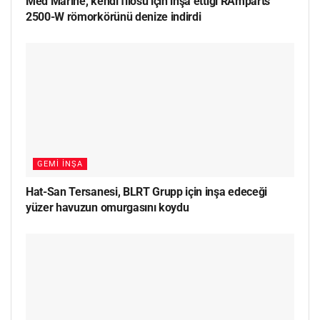
Med Marine, kendi filosu için inşa ettiği RAmparts
2500-W römorkörünü denize indirdi
GEMI İNŞA
Hat-San Tersanesi, BLRT Grupp için inşa edeceği
yüzer havuzun omurgasını koydu