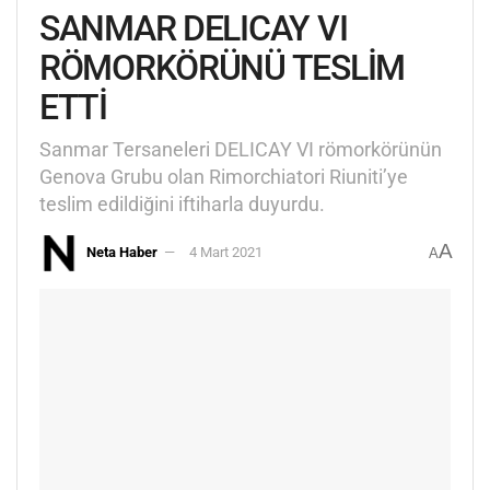
SANMAR DELICAY VI
RÖMORKÖRÜNÜ TESLİM
ETTİ
Sanmar Tersaneleri DELICAY VI römorkörünün
Genova Grubu olan Rimorchiatori Riuniti’ye
teslim edildiğini iftiharla duyurdu.
A
Neta Haber
4 Mart 2021
A