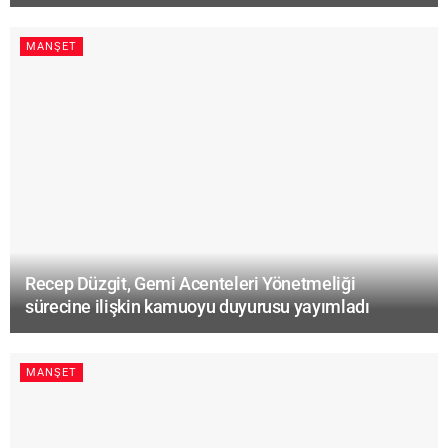
MANŞET
Recep Düzgit, Gemi Acenteleri Yönetmeliği
sürecine ilişkin kamuoyu duyurusu yayımladı
MANŞET