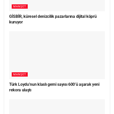
MANŞET
GİSBİR, küresel denizcilik pazarlarına dijital köprü
kuruyor
MANŞET
Türk Loydu’nun klaslı gemi sayısı 600’ü aşarak yeni
rekora ulaştı