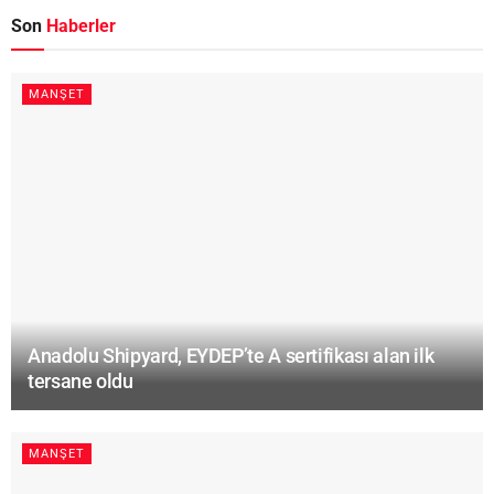
Son
Haberler
MANŞET
Anadolu Shipyard, EYDEP’te A sertifikası alan ilk
tersane oldu
MANŞET