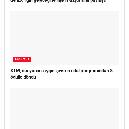
denizciliğin geleceğine ilişkin vizyonunu paylaştı
MANŞET
STM, dünyanın saygın işveren ödül programından 8
ödülle döndü