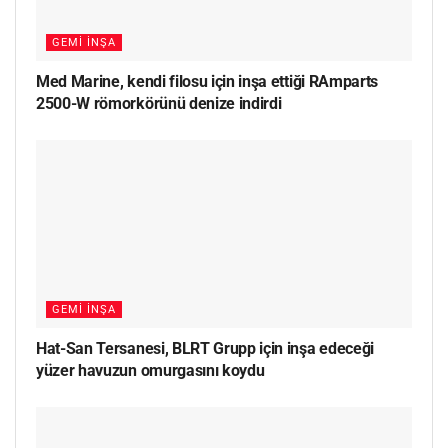
GEMI İNŞA
Med Marine, kendi filosu için inşa ettiği RAmparts
2500-W römorkörünü denize indirdi
GEMI İNŞA
Hat-San Tersanesi, BLRT Grupp için inşa edeceği
yüzer havuzun omurgasını koydu