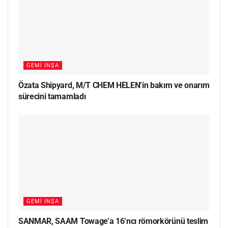
GEMI İNŞA
Özata Shipyard, M/T CHEM HELEN’in bakım ve onarım
sürecini tamamladı
GEMI İNŞA
SANMAR, SAAM Towage’a 16’ncı römorkörünü teslim