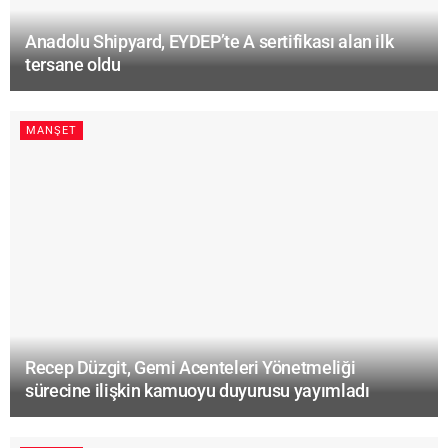
Anadolu Shipyard, EYDEP’te A sertifikası alan ilk
tersane oldu
MANŞET
Recep Düzgit, Gemi Acenteleri Yönetmeliği
sürecine ilişkin kamuoyu duyurusu yayımladı