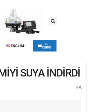
E-
ENGLISH
DERGİ
MİYİ SUYA İNDİRDİ
A
A