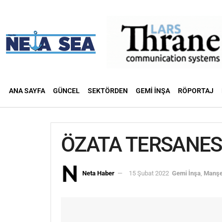
ANA SAYFA
GÜNCEL
SEKTÖRDEN
GEMI İNŞA
RÖPORTAJ
ÖZATA TERSANESİ,
Neta Haber
15 Şubat 2022
Gemi İnşa
,
Manşe