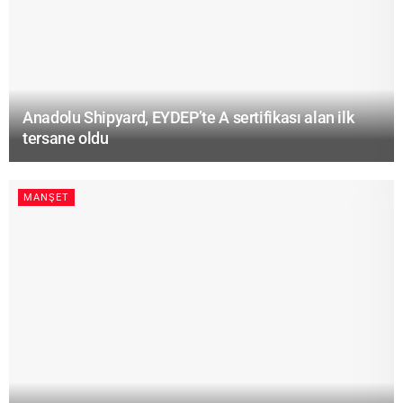
Anadolu Shipyard, EYDEP’te A sertifikası alan ilk
tersane oldu
MANŞET