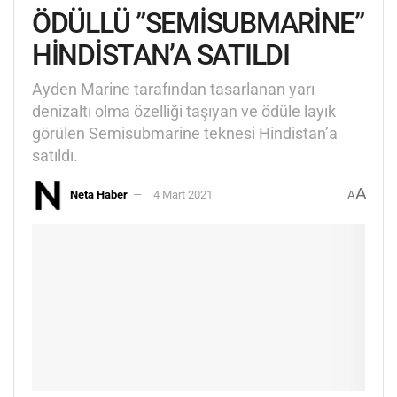
ÖDÜLLÜ ”SEMİSUBMARİNE”
HİNDİSTAN’A SATILDI
Ayden Marine tarafından tasarlanan yarı
denizaltı olma özelliği taşıyan ve ödüle layık
görülen Semisubmarine teknesi Hindistan’a
satıldı.
A
Neta Haber
4 Mart 2021
A