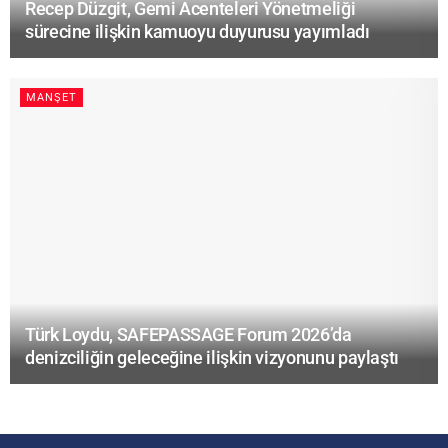
Recep Düzgit, Gemi Acenteleri Yönetmeliği
sürecine ilişkin kamuoyu duyurusu yayımladı
MANŞET
Türk Loydu, SAFEPASSAGE Forum 2026’da
denizciliğin geleceğine ilişkin vizyonunu paylaştı