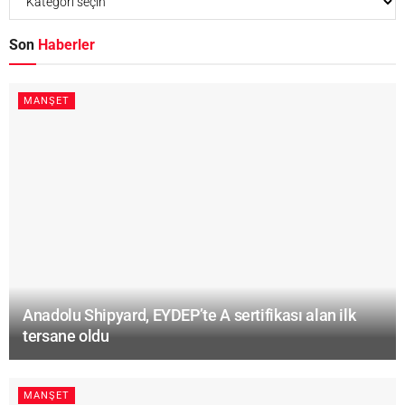
Son
Haberler
MANŞET
Anadolu Shipyard, EYDEP’te A sertifikası alan ilk
tersane oldu
MANŞET