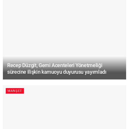
Recep Düzgit, Gemi Acenteleri Yönetmeliği
sürecine ilişkin kamuoyu duyurusu yayımladı
MANŞET