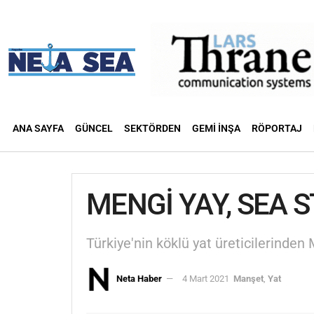
ANA SAYFA
GÜNCEL
SEKTÖRDEN
GEMI İNŞA
RÖPORTAJ
MENGİ YAY, SEA S
Türkiye'nin köklü yat üreticilerinden
Neta Haber
4 Mart 2021
Manşet
,
Yat