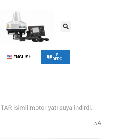
E-
ENGLISH
DERGİ
TAR isimli motor yatı suya indirdi.
A
A