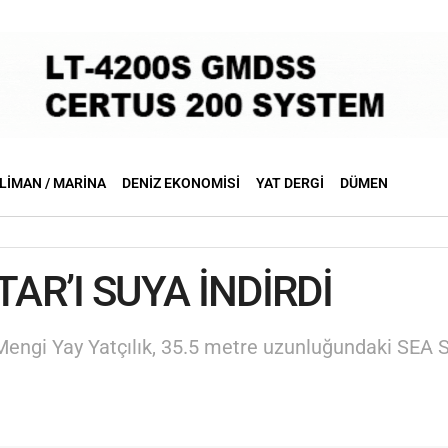
LIMAN / MARINA
DENIZ EKONOMISI
YAT DERGI
DÜMEN
TAR’I SUYA İNDİRDİ
 Mengi Yay Yatçılık, 35.5 metre uzunluğundaki SEA S